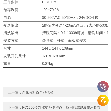
工作条件
0~70.0℃
储存温度
-20~70.0℃
电源
90-260VAC,50/60Hz；24VDC可选
变送输出
2路隔离变送4-20mA输出，z大环路500Ω，0
清洗输出
清洗间隔：0.1-1000h可调，清洗时间：1-1
安装方式
壁挂式、杆式、面板式安装
尺寸
144 x 144 x 108mm
安装开孔尺寸
138 x 138 mm
重量
0.87kg
上一篇：
余氯分析仪产品优势
下一篇：
PC1600冷却水循环器特点、应用领域以及技术参数