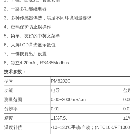
2、一路多功能继电器
3、多种传感器供选，满足不同环境测量要求
4、密码保护防止误操作
5、简单、友好的中英文菜单
6、大屏LCD背光显示数值
7、一键恢复出厂设置
8、独立4-20mA，RS485Modbus
技术参数：
型号
PM8202C
功能
电导
盐度
测量范围
0.00~2000mS/cm
0.00-
分辨率
0.01
0.01
精度
±1%F.S.
±1%F
温度补偿
-10~130℃手动/自动；(NTC10K/PT1000)