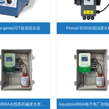
tex-genie2/2T旋涡混合器
Prosan 8200在线浊度
Aqualysis800A在线医药碱度水质分析仪