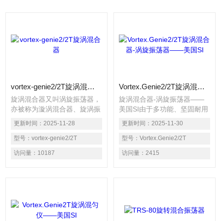
vortex-genie2/2T旋涡混合器
Vortex.Genie2/2T旋涡混合器-涡旋振荡器——美国SI
旋涡混合器又叫涡旋振荡器，
旋涡混合器-涡旋振荡器——
亦被称为漩涡混合器、旋涡振
美国SI由于多功能、坚固耐用
荡器或涡旋仪美国Scientific
和性能可靠等优点，已被作为
更新时间：
2025-11-28
更新时间：
2025-11-30
Industries公司出产的Vortex-
一个标准实验室的仪器而得到
Genie 2/2T多功能，由于多功
型号：
vortex-genie2/2T
的使用。
型号：
Vortex.Genie2/2T
能、坚固耐用和性能可靠等优
访问量：
10187
访问量：
2415
点，已被作为一个标准实验室
的仪器而得到的使用。