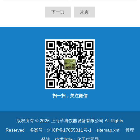
持续模式和接触模式； l 可容
凑，动力强劲，运行持续稳定
纳直径达20mm的离心管；
下一页
末页
扫一扫，关注微信
版权所有 © 2026 上海革冉仪器设备有限公司 All Rights
Reserved
备案号：沪ICP备17055311号-1
sitemap.xml
管理
登陆
技术支持：
化工仪器网