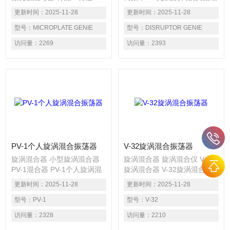
750-3200rpm 漩涡轨道小
胞、细菌、动植物组织和悬浮
更新时间：
2025-11-28
更新时间：
2025-11-28
（1.0mm），可*混匀任何粘
液，或者其它需要强力高速搅
稠样品 速度与轨道相结合，
型号：
MICROPLATE GENIE
动或需强力旋涡混合才能分离
型号：
DISRUPTOR GENIE
为每个微孔提供真正的漩涡运
的物质，有较理想的分离效果
访问量：
2269
访问量：
2393
动 兼容性强，各种微孔板均
方便：自动计时分离，Z大可
可使用 可在冷库或者培养箱
同时处理12x1.5ml压盖微量离
中使用
心管。0—15分钟自动计时或
连续操作。
PV-1个人旋涡混合振荡器
V-32旋涡混合振荡器
旋涡混合器 小型旋涡混合器
旋涡混合器 旋涡混合仪 V-32
PV-1混合器 PV-1个人旋涡混
旋涡混合器 V-32旋涡混合器
合器（Personal vortex mixer
（Multi-vortex mixer V-32）
更新时间：
2025-11-28
更新时间：
2025-11-28
PV-1） 本产品适用于多种细
本产品应用于菌液、酵母细胞
胞或化学悬浮颗粒的混匀工
型号：
PV-1
混合，酶提取，DNA/RAN片
型号：
V-32
作。 产品特点： l 速度调节范
段纯化等 产品特点： 可调转
访问量：
2328
访问量：
2210
围：250~3000 rpm； l 可选
速：500~3000 rpm 结构紧