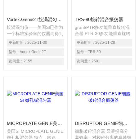
Vortex.Genie2T旋涡混匀仪——美国SI
TRS-80旋转混合振荡器
旋涡混匀仪——美国SI已作为
grant/PTR多功能垂直旋转混
一个标准实验室的仪器而得到
合器 PTR-30多功能垂直旋转
的使用，革冉专业提供漩涡混
混合器 PTR-60多功能垂直旋
更新时间：
2025-11-30
更新时间：
2025-11-28
合器、、涡旋振荡仪、旋涡振
转混合器 grant垂直旋转混合
荡器、漩涡振荡仪、旋涡混匀
型号：
Vortex.Genie2T
器
型号：
TRS-80
仪、漩涡振荡器、涡旋混合仪
访问量：
2155
访问量：
2501
等涡旋混合仪器，选购相关产
品，我们将为您提供涡旋混合
仪价格参数型号等漩涡混合仪
产品的全面服务。
MICROPLATE GENIE美国SI 微孔板混匀器
DISRUPTOR GENIE细胞破碎混合振荡器
美国SI MICROPLATE GENIE
细胞破碎混合器 显著提高分
微孔板混匀器 特点：转速：
离效率：对较难分离的真菌细