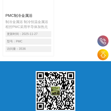
即开即用。
PMC制冷金属浴
制冷金属浴 制冷恒温金属浴
程控PMC采用半导体加热元
件Peltier，升降温迅速，仪器
更新时间：
2025-11-27
可配置多种模块，适用于酶学
反应，血样本制冷，变性电泳
型号：
PMC
DNA样品制备，存放冷冻限制
访问量：
3536
性酶；连接反应；PAGE蛋白
溶解，杂交温育等。