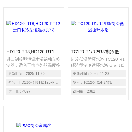
HD120-RT8,HD120-RT12进口制冷型恒温水浴锅
TC120-R1/R2/R3/制冷低温循环水浴
进口制冷型恒温水浴锅独立控
制冷低温循环水浴 TC120-R1
制器，适合于槽内外的温度控
经济型制冷循环水浴 Grant低
制与测量，控制器温
温循环水浴 固蓝特制冷加热
更新时间：
2025-11-30
更新时间：
2025-11-28
度-30~120℃可调
循环水浴 格兰特制冷恒温循
型号：
HD120-RT8,HD120-RT12
环水浴 TC120-R2冷却循环水
型号：
TC120-R1/R2/R3/
浴 LTC2冷却恒温循环水浴
访问量：
4097
访问量：
2382
（TC120+R2） LTC2型冷却
恒温循环水浴就是TC120+R2
的组合机型，即TC120-R2型
程序控制冷却恒温循环水浴，
由工厂装配组成，将恒温循环
仪固定装配在制冷单元上，并
提供隔热管和夹子的成型机，