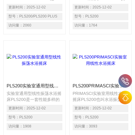
套性能多样的实验室产品，可
的风格，现代的外观，是一套
更新时间：
2025-12-02
更新时间：
2025-12-02
以满足高稳定性和多功能需
性能多样的实验室产品，可以
求，拥有强力驱动装置，运行
型号：
PLS200/PLS200 PLUS
满足高稳定性和多功能需求。
型号：
PLS200
平稳，速率范围大，多达六步
访问量：
2060
访问量：
1764
程序控温，最多99步循环。
PLS200实验室通用型线性振荡水浴摇床
PLS200PRIMASCI实验室用线性水浴摇床
实验室通用型线性振荡水浴摇
PRIMASCI实验室用线性水浴
床PLS200是一套性能多样的
摇床PLS200也叫水浴振荡
实验室产品，可以满足高稳定
器，亦被称为线性水浴摇床、
更新时间：
2025-12-02
更新时间：
2025-12-02
性和多功能需求，拥有强力驱
恒温水浴振荡器或水浴震荡
动装置：运行平稳，速率范围
型号：
PLS200
器，是一套性能良好的实验室
型号：
PLS200
大。
产品，可以满足高稳定性和多
访问量：
1908
访问量：
3093
功能需求。