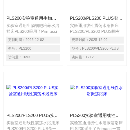
PLS200实验室通用生物细胞培养水浴摇床
PLS200/PLS200 PLUS实验通用线性震荡水浴摇床
实验室通用生物细胞培养水浴
实验通用线性震荡水浴摇床
摇床PLS200采用了Primasci
PLS200/PLS200 PLUS拥有
一贯的风格，现代的外观，是
强力驱动装置：运行平稳，速
更新时间：
2025-12-02
更新时间：
2025-12-02
一套性能多样的实验室产品，
率范围大，内置加热和温度感
可以满足高稳定性和多功能需
型号：
PLS200
受器，工作范围广、易清洗，
型号：
PLS200/PLS200 PLUS
求。
多达六步程序控温，最多99步
访问量：
1693
访问量：
1712
循环，采用数字PID控制及搅
拌系统，可以满足快速升温和
温度的高精度控制要求。
PLS200/PLS200 PLUS实验室通用线性震荡水浴摇床
PLS200实验室通用线性水浴振荡浴床
实验室通用线性震荡水浴摇床
实验室通用线性水浴振荡浴床
PLS200/PLS200 PLUS是一
PLS200采用了Primasci一贯