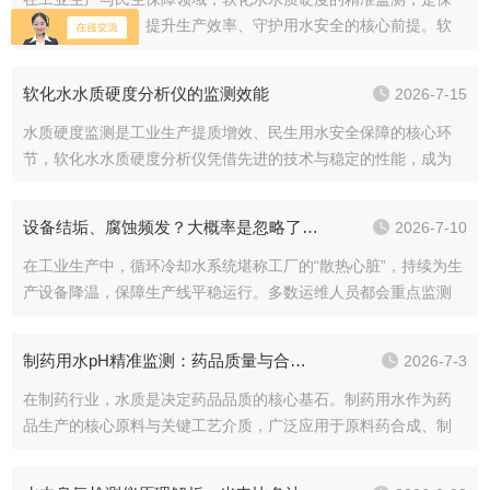
障设备稳定运行、提升生产效率、守护用水安全的核心前提。软
化水水质硬度分析仪凭借滴定比色法的核心技术，搭配智能化设
计与全场景适配能力，成为水质硬度监测的关键防线，而科学的
软化水水质硬度分析仪的监测效能
2026-7-15
安装则是其发挥效...
水质硬度监测是工业生产提质增效、民生用水安全保障的核心环
节，软化水水质硬度分析仪凭借先进的技术与稳定的性能，成为
水质硬度监测的核心利器。其安装的规范性与监测的精准性，共
同决定了设备的价值释放，从安装细节的严格把控，到监测效能
设备结垢、腐蚀频发？大概率是忽略了酚酞碱度！
2026-7-10
的全面释放，方位...
在工业生产中，循环冷却水系统堪称工厂的“散热心脏”，持续为生
产设备降温，保障生产线平稳运行。多数运维人员都会重点监测
水温、浊度、pH值等常见指标，却常常忽略一个看似小众、实则
至关重要的核心参数——酚酞碱度。这项不起眼的水质检测项
制药用水pH精准监测：药品质量与合规生产的核心保障
2026-7-3
目，是预判循...
在制药行业，水质是决定药品品质的核心基石。制药用水作为药
品生产的核心原料与关键工艺介质，广泛应用于原料药合成、制
剂配制、设备清洗、生物发酵等全流程，其水质纯度与各项参数
稳定性，直接关乎药品的疗效、安全性与保质期。而pH值作为制