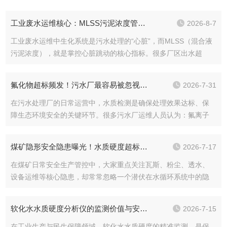
工业废水运维核心：MLSS污泥浓度管控全解析
2026-8-7
工业废水运维中生化系统是污水处理的“心脏”，而MLSS（混合液
污泥浓度），就是掌控心脏跳动的核心指标。很多厂区出水超
标、污泥膨胀、能耗飙升、膜组件堵塞、压泥频繁，根源不是设
备故障，而是MLSS浓度失控。看似不起眼的污泥数值，直接决定
氟化物超标频发！污水厂最容易被忽视的环保红线
2026-7-31
废水处理...
在污水处理厂的日常运营中，水质检测是确保处理效果达标、保
障生态环境安全的关键环节。很多污水厂运维人员认为：氟离子
毒性弱、肉眼不可见、短期无明显污染表象，不用重点管控。但
近年来，氟离子超标已经成为污水处理厂高频违规问题。随着全
煤矿隐形安全隐患曝光！水质硬度超标，远比你想象的危险
2026-7-17
国各省市污水排放...
在煤矿日常安全生产管控中，大家重点关注瓦斯、粉尘、透水、
设备运维等核心隐患，却常常忽略一个潜伏在水循环系统中的隐
形风险——水质硬度过高。很多煤矿从业者存在误区：水质硬度
不是污染物，不会造成突发事故，没必要频繁检测管控。但事实
软化水水质硬度分析仪的监测价值与安装规范
2026-7-15
恰恰相反！矿井地...
在工业生产与民生保障领域，软化水水质硬度的精准监测，是保