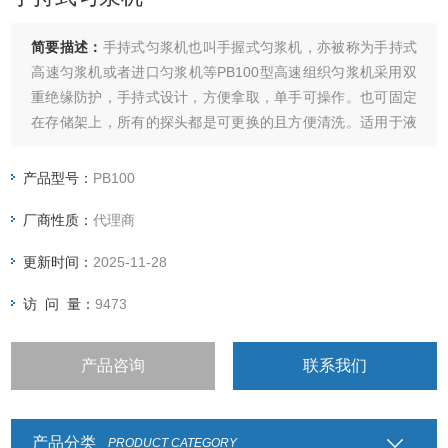
简要描述：
手持式匀浆机也叫手握式匀浆机，亦被称为手持式
高速匀浆机或者进口匀浆机等PB100型高速组织匀浆机采用双
重绝缘防护，手持式设计，方便拿取，单手可操作。也可固定
在存储架上，所有的探头都是可更换的且方便清洗。适用于液
体相互混合、乳化、均质，固体粉末在液体中的分散，植物或
动物细胞组织的捣碎、匀浆等。
产品型号：
PB100
厂商性质：
代理商
更新时间：
2025-11-28
访 问 量：
9473
产品咨询
联系我们
产品分类
PRODUCT CATEGORY