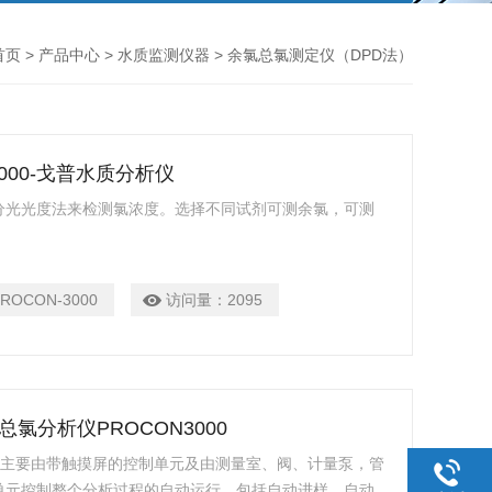
首页
>
产品中心
>
水质监测仪器
> 余氯总氯测定仪（DPD法）
3000-戈普水质分析仪
通过分光光度法来检测氯浓度。选择不同试剂可测余氯，可测
PROCON-3000
访问量：
2095
总氯分析仪PROCON3000
00主要由带触摸屏的控制单元及由测量室、阀、计量泵，管
单元控制整个分析过程的自动运行，包括自动进样，自动