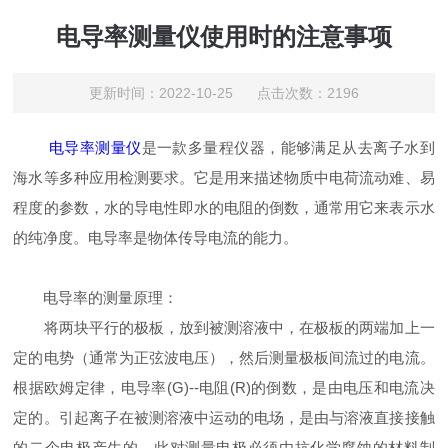
电导率测量仪使用时的注意事项
更新时间：2022-10-25 点击次数：2196
电导率测量仪
是一款多量程仪器，能够满足从去离子水到
海水等多种应用检测要求。它是用来描述物质中电荷流动难、易
程度的参数，水的导电性即水的电阻的倒数，通常用它来表示水
的纯净度。电导率是物体传导电流的能力。
电导率的测量原理：
将两块平行的极板，放到被测溶液中，在极板的两端加上一
定的电势（通常为正弦波电压），然后测量极板间流过的电流。
根据欧姆定律，电导率(G)--电阻(R)的倒数，是由电压和电流决
定的。引起离子在被测溶液中运动的电场，是由与溶液直接接触
的二个电极产生的。此对测量电极必须由抗化学腐蚀的材料制