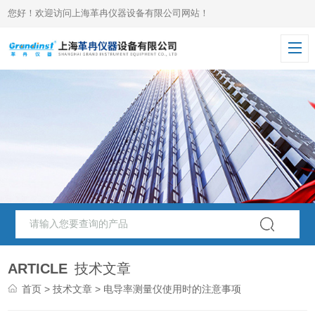
您好！欢迎访问上海革冉仪器设备有限公司网站！
ARTICLE
技术文章
首页
>
技术文章
> 电导率测量仪使用时的注意事项