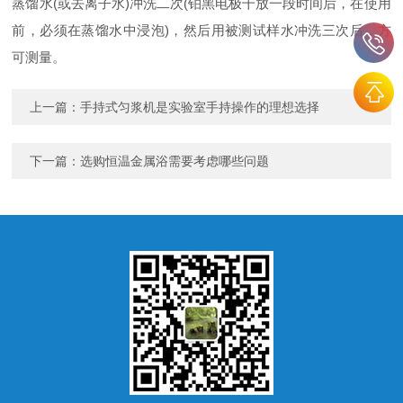
蒸馏水(或去离子水)冲洗二次(铂黑电极干放一段时间后，在使用
前，必须在蒸馏水中浸泡)，然后用被测试样水冲洗三次后，方
可测量。
上一篇：
手持式匀浆机是实验室手持操作的理想选择
下一篇：
选购恒温金属浴需要考虑哪些问题