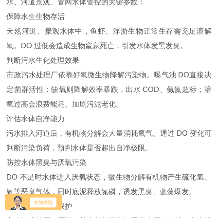
水、河道景观、管网水体管控的关键参数：
保障水生生物存活
天然河道、景观水体中，鱼虾、浮游生物正常生存需充足溶解
氧。DO 过低会造成生物窒息死亡，引发水体发黑发臭。
判断污水生化处理效果
市政污水处理厂依靠好氧微生物降解污染物。曝气池 DO直接决
定菌群活性：缺氧则降解效率暴跌，出水 COD、氨氮超标；溶
氧过高会浪费能耗、加剧污泥老化。
评估水体自净能力
污水排入河道后，有机物分解会大量消耗氧气。通过 DO 变化可
判断污染负荷，预判水体是否超出自净极限。
防控水体黑臭与厌氧污染
DO 不足时水体进入厌氧状态，微生物分解有机物产生硫化氢、
氨等恶臭气体，同时底泥释放氮磷，诱发黑臭、蓝藻爆发。
管网与设施防腐保护