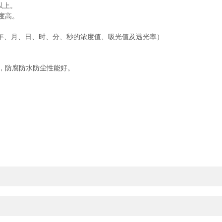
以上。
度高。
年、月、日、时、分、秒的浓度值、吸光值及透光率）
计，防腐防水防尘性能好。