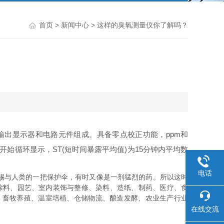
首页
>
新闻中心
> 这样的臭氧测量仪你了解吗？
出显示器和电路元件组成。具备零点校正功能，ppm和
开始循环显示，ST(短时间暴露平均值)为15分钟内平均数
电话
赐与人类的一把保护伞，有时又像是一剂猛烈的药。所以这时
涂料、园艺、室内装饰与整修、染料、造纸、制药、医疗、食
、畜牧养殖、温室培植、仓储物流、酿造发酵、农业生产行业
在线交流