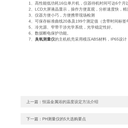
1、高性能低功耗16位单片机，仪器待机时间可达6个月
2、LCD大屏液晶显示，操作方便直观，分析速度快，精
3、仪器方便小巧，方便携带现场检测
4、可保存标准曲线20条及199个测定值（含带时间标签
5、冷光源、窄带干涉光学系统，光学稳定性好。
6、数据断电保护功能。
7、
臭氧测量仪
的主机机壳采用模压ABS材料，IP65设
上一篇：
恒温金属浴的温度设定方法介绍
下一篇：
PH测量仪的5大选购要点