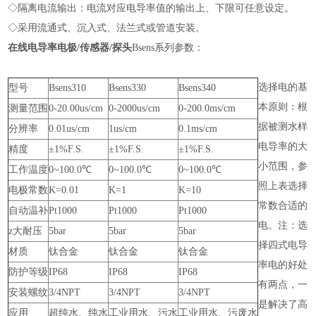
◇隔离电流输出：电流对应电导率值的输出上、下限可任意设定。
◇采用流通式、沉入式、法兰式或管道安装。
在线电导率电极/传感器/探头
Bsens系列参数：
选择电的基
型号
Bsens310
Bsens330
Bsens340
本原则：根
测量范围
0-20.00us/cm
0-2000us/cm
0-200.0ms/cm
据被测水样
分辨率
0.01us/cm
1us/cm
0.1ms/cm
电导率的大
精度
±1%F.S.
±1%F.S.
±1%F.S.
小范围，参
工作温度
0~100.0℃
0~100.0℃
0~100.0℃
照上表选择
电极常数
K=0.01
K=1
K=10
常数合适的
自动温补
Pt1000
Pt1000
Pt1000
电。注：选
z大耐压
5bar
5bar
5bar
择四式电导
材质
钛合金
钛合金
钛合金
率电的好处
防护等级
IP68
IP68
IP68
有两点，一
安装螺纹
3/4NPT
3/4NPT
3/4NPT
是解决了高
应用
超纯水、纯水
工业用水、污水
工业用水、污废水