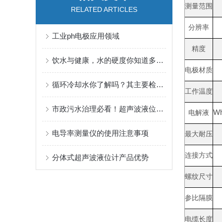
测量范围
RELATED ARTICLES
分辨率
工业ph电极应用领域
精度
饮水与健康，水的硬度你知道多少？
电极材质
循环冷却水你了解吗？其主要检测项目有哪些你知道吗？
工作温度
市政污水治理必看！超声波液位计（一体式vs分体式）选型指南+核心作用
电解液
Wh
电导率测量仪的使用注意事项
最大耐压
连接方式
分体式超声波液位计产品优势
螺纹尺寸
参比隔膜
电缆长度