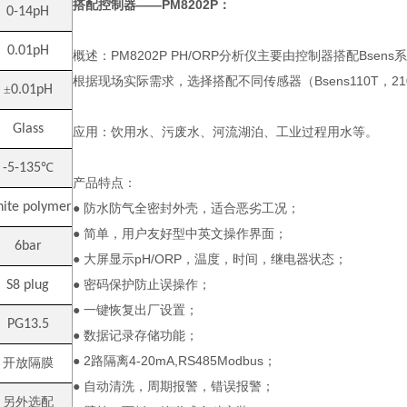
搭配控制器——PM8202P：
0-14
pH
0.01
pH
概述：PM8202P PH/ORP分析仪主要由控制器搭配Bsen
根据现场实际需求，选择搭配不同传感器（Bsens110T，210，
±
0.01
pH
Glass
应用：饮用水、污废水、河流湖泊、工业过程用水等。
-5-135
℃
产品特点：
ite polymer
● 防水防气全密封外壳，适合恶劣工况；
● 简单，用户友好型中英文操作界面；
6bar
● 大屏显示pH/ORP，温度，时间，继电器状态；
● 密码保护防止误操作；
S8 plug
● 一键恢复出厂设置；
PG13.5
● 数据记录存储功能；
● 2路隔离4-20mA,RS485Modbus；
开放隔膜
● 自动清洗，周期报警，错误报警；
另外选配