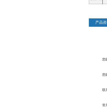
产品咨
您
您
联
常