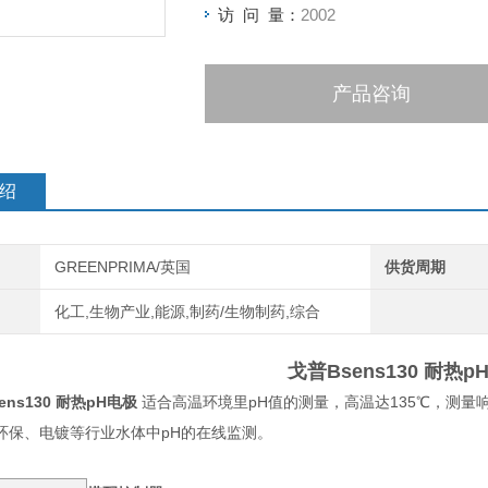
访 问 量：
2002
产品咨询
绍
GREENPRIMA/英国
供货周期
化工,生物产业,能源,制药/生物制药,综合
戈普Bsens130 耐热p
ens130 耐热pH电极
适合高温环境里pH值的测量，高温达135℃，测
环保、电镀等行业水体中pH的在线监测。