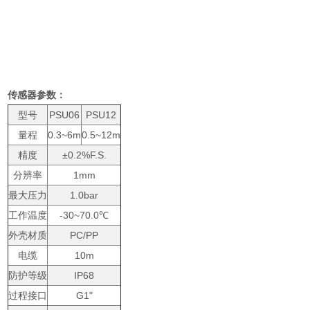
传感器参数：
型号
PSU06
PSU12
量程
0.3~6m
0.5~12m
精度
±0.2%F.S.
分辨率
1mm
最大压力
1.0bar
工作温度
-30~70.0℃
外壳材质
PC/PP
电缆
10m
防护等级
IP68
过程接口
G1"