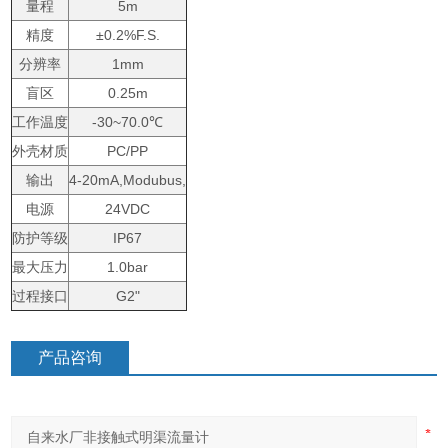
量程
5m
精度
±0.2%F.S.
分辨率
1mm
盲区
0.25m
工作温度
-30~70.0℃
外壳材质
PC/PP
输出
4-20mA,Modubus,
电源
24VDC
防护等级
IP67
最大压力
1.0bar
过程接口
G2"
产品咨询