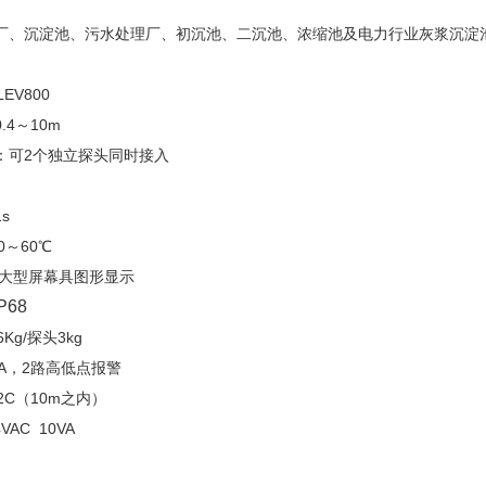
厂、沉淀池、污水处理厂、初沉池、二沉池、浓缩池及电力行业灰浆沉淀
EV800
.4～10m
：可2个独立探头同时接入
s
0～60℃
，大型屏幕具图形显示
P68
Kg/探头3kg
0mA，2路高低点报警
32C（10m之内）
4VAC 10VA