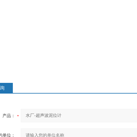
询
产品：
的单位：