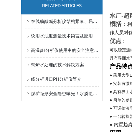
RELATED ARTICLES
水厂-超
在线酚酞碱分析仪结构紧凑、易于操作且精确度高
概括：
利
作人员对
饮用水浊度测量技术简言及应用
优点
：
可以稳定连
高温pH分析仪使用中的安全注意事项
具有界面水
锅炉水处理的技术解决方案
产品特
● 采用大
线分析进口PH分析仪简介
● 安装有
● 具有界
煤矿隐形安全隐患曝光！水质硬度超标，远比你想象的危险
● 简单的参
● 可调整液
● 一台转换
● 内置趋