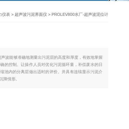
力仪表
>
超声波污泥界面仪
> PROLEV800水厂-超声波泥位计
超声波能够准确地测量出污泥层的高度和厚度，有效地掌握
准确的控制。让操作人员对优化污泥循环量，补偿废水的日
浓缩池内的分离层做出适时的评价。并具有连续显示污泥介
沉降情形。