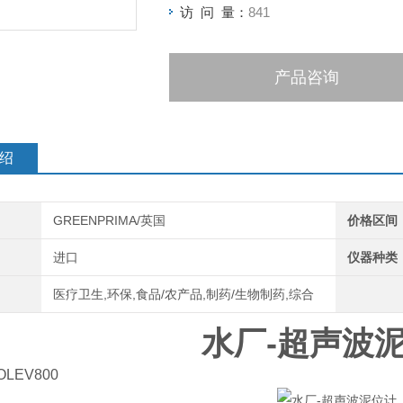
访 问 量：
841
产品咨询
绍
GREENPRIMA/英国
价格区间
进口
仪器种类
医疗卫生,环保,食品/农产品,制药/生物制药,综合
水厂-超声波
OLEV800