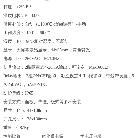
精度：±2% F.S.
温度电极：Pt 1000
温度补偿：自动（±10.0℃ offset调整）/手动
工作温度：-10.0 -- 60.0℃
湿度：10 -- 90%相对湿度，不凝结
显示：大屏幕液晶显示，44x65mm，黄色背光
电源：90 --260VAC，50/60Hz
信号输出：2路隔离式4-20mA输出，可设定，Max.600Ω
Relay输出：2组ON/OFF触点，独立设定Hi/Lo报警点，带迟滞设置，5
A/250VAC，5A/30VDC
防护等级：IP65
安装方式：面板、壁挂、板式等多种安装
尺寸：144x144x108mm
开孔尺寸：138x138mm
重量：0.87Kg
性能比较
一体化膜电极
恒电压电极