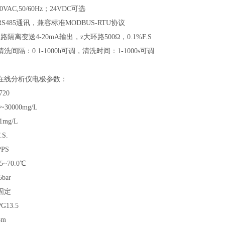
0VAC,50/60Hz；24VDC可选
S485通讯，兼容标准MODBUS-RTU协议
隔离变送4-20mA输出，z大环路500Ω，0.1%F.S
间隔：0.1-1000h可调，清洗时间：1-1000s可调
在线分析仪电极参数：
720
0000mg/L
mg/L
S.
PS
~70.0℃
bar
固定
13.5
m