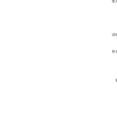
常
详
补