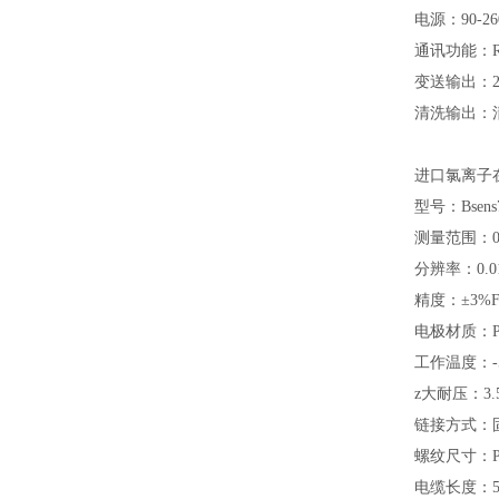
电源：90-26
通讯功能：R
变送输出：2路
清洗输出：清洗
进口氯离子
型号：Bsens
测量范围：0~3
分辨率：0.01
精度：±3%F.
电极材质：P
工作温度：-5
z大耐压：3.5
链接方式：
螺纹尺寸：PG
电缆长度：5