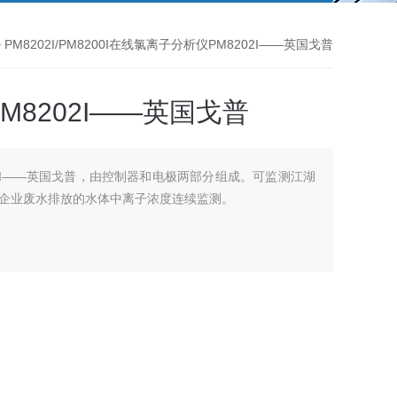
 PM8202I/PM8200I在线氯离子分析仪PM8202I——英国戈普
8202I——英国戈普
02I——英国戈普，由控制器和电极两部分组成。可监测江湖
企业废水排放的水体中离子浓度连续监测。