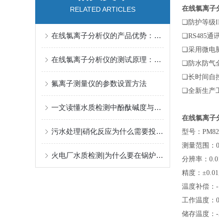
在线氯离子分
RELATED ARTICLES
❏防护等级IP
在线氯离子分析仪的产品优势：水质监测的智能选择
❏RS485通
❏采用微电
在线氯离子分析仪的测试原理：精确监测水质的科学基础
❏防水防气
❏长时间自
氟离子测量仪的参数设置方法
❏全新生产
一文读懂水质检测中酚酞碱度与总碱度的定义、区别及检测方法
在线氯离子分
污水处理|硝化反应为什么需要投加碱度？怎么计算与监测？
型号：PM820
测量范围：0.0
火电厂水质检测|为什么要在锅炉水中添加磷酸盐？
分辨率：0.01/
精度：±0.01,
温度补偿：-10
工作温度：0~
储存温度：-2