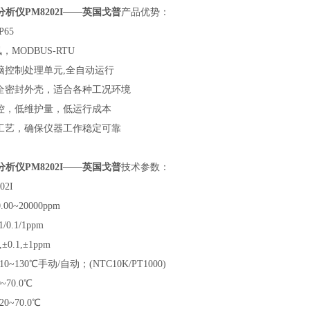
析仪PM8202I——英国戈普
产品优势：
65
讯，MODBUS-RTU
脑控制处理单元,全自动运行
全密封外壳，适合各种工况环境
控，低维护量，低运行成本
工艺，确保仪器工作稳定可靠
析仪PM8202I——英国戈普
技术参数：
2I
0~20000ppm
0.1/1ppm
±0.1,±1ppm
~130℃手动/自动；(NTC10K/PT1000)
70.0℃
0~70.0℃