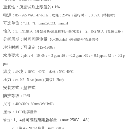
重复性：所选试剂上限值的
±
1%
电源：
85 - 265 VAC, 47-63Hz，功耗：25VA（运行时），3.5VA（待机时）
可选单位：
°dH、°f、ppmCaCO3、mmol/l
输入：
1、IN1输入（开始分析/流量控制开关/水表） 2、IN2 输入（复位设备）
分析周期：时间间隔测量（
0~360min）/外部信号/流量信号
冲洗时间：可设定（
15~1800s）
水质要求：
pH：4 – 10 ;铁：< 3 ppm ;铜：<0.2 ppm ; 铝：< 0.1 ppm ; 锰：< 0.2 p
pm
温度：环境：
10°C – 40°C，水样：5°C–40°C
压力：
ca. 0.2 - 5 bar (max.) (建议1 -2bar)
安装方式：壁挂式
防护等级：
IP65
尺寸：
400x300x180mm(WxHxD)
显示：
LCD彩屏显示
1、4路可编程继电器输出（max.250V，4A）
输出：
2、1路 4 – 20 mA信号，max. 750 Ω