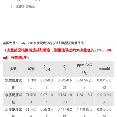
3、1路RS485输出
水质硬度分析仪 钙镁离子在线硬度分析仪 制药用水硬度分析仪 钢铁锅炉水硬度检测仪，软化水
水硬度分析仪 冷却塔水质硬度测定仪 饮用水水质硬度测量仪 自来水水质硬度监测仪 船舶蒸汽锅
炉水硬度检测仪 电厂高精度水质硬度分析仪 印染水硬度检测仪 锅炉给水在线硬度分析仪 进口在
线硬度测控仪 冷却循环水水质硬度检测仪 空调用水在线水质硬度分析仪
英国戈普Aqualysis800
水质硬度分析仪
试剂类型及测量范围
：
（测量范围根据所选试剂而定，测量值误差约为测量值的±2%，500
ml，有效期2年）
ppm CaC
0
0
参数
试剂
mmol/l
dH
f
O
3
水质硬度
试
TH7
0
0
0.03-0.3
0.0
45
-0.
6
0.
447
-
6.25
0.00
4
-0.0
剂
1
5
26
8
63
水质硬度
试
TH7
0
0
0.0
7
-
1.0
0.1
34
-1.
8
1.
341
-1
8
.
7
0.01
3
-0.1
剂
3
4
78
8
88
水质硬度
试
TH701
0.
25
-3.
4
0.
447
-
6
.
2
4
.
47
0-
62
.
5
0.0
45
-0.
6
剂
0
8
58
8
26