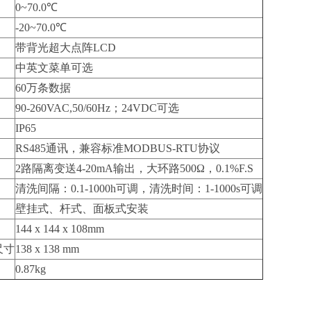
0~70.0℃
-20~70.0℃
带背光超大点阵LCD
中英文菜单可选
60万条数据
90-260VAC,50/60Hz；24VDC可选
IP65
RS485通讯，兼容标准MODBUS-RTU协议
2路隔离变送4-20mA输出，大环路500Ω，0.1%F.S
清洗间隔：0.1-1000h可调，清洗时间：1-1000s可调
壁挂式、杆式、面板式安装
144 x 144 x 108mm
尺寸
138 x 138 mm
0.87kg