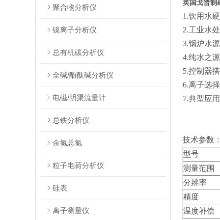
英国戈普制
聚合物分析仪
1.饮用
镍离子分析仪
2.工业水
3.锅炉
总有机碳分析仪
4.纯水
5.控制器
全碱/酚酞碱分析仪
6.离子
电磁/明渠流量计
7.典型
总铁分析仪
技术参数
余氯总氯
型号
粒子电荷分析仪
测量范围
分辨率
硅表
精度
离子测量仪
温度补偿