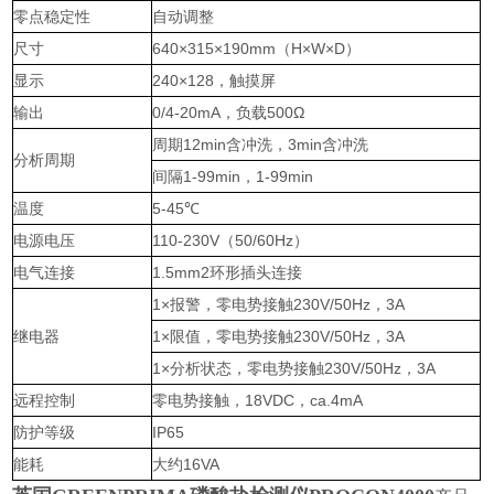
零点稳定性
自动调整
尺寸
640×315×190mm（H×W×D）
显示
240×128，触摸屏
输出
0/4-20mA，负载500Ω
周期12min含冲洗，3min含冲洗
分析周期
间隔1-99min，1-99min
温度
5-45℃
电源电压
110-230V（50/60Hz）
电气连接
1.5mm2环形插头连接
1×报警，零电势接触230V/50Hz，3A
继电器
1×限值，零电势接触230V/50Hz，3A
1×分析状态，零电势接触230V/50Hz，3A
远程控制
零电势接触，18VDC，ca.4mA
防护等级
IP65
能耗
大约16VA