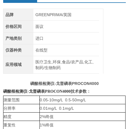
品牌
GREENPRIMA/英国
价格区间
面议
产地类别
进口
仪器种类
在线型
医疗卫生,环保,食品/农产品,化工,
应用领域
制药/生物制药
磷酸根检测仪-戈普磷表PROCON4000
磷酸根检测仪-戈普磷表PROCON4000
技术参数：
测量范围
0.05-10mg/L 0.5-50mg/L
分辨率
0.01mg/L 0.1mg/L
精度
2%终值
重复性
1%终值