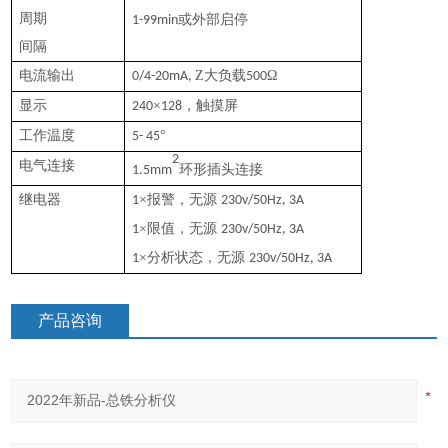
周期
或外部启停
1-99min
间隔
电流输出
Z大负载
Ω
0/4-20mA,
500
显示
×
，触摸屏
240
128
工作温度
°
5- 45
2
电气连接
环形插头连接
1.5mm
继电器
×报警，无源
1
230v/50Hz, 3A
×限值，无源
1
230v/50Hz, 3A
×分析状态，无源
1
230v/50Hz, 3A
产品咨询