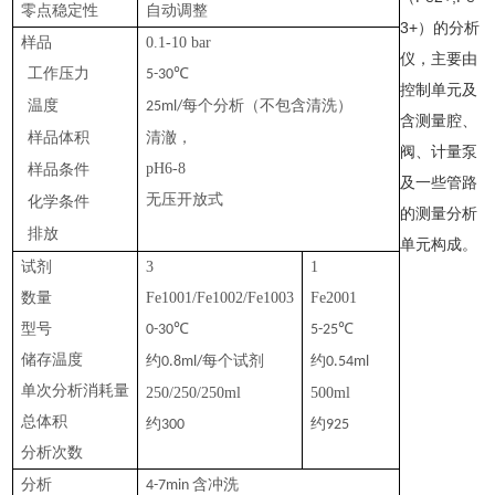
零点稳定性
自动调整
3+）的分析
样品
0.1-10 bar
仪，主要由
工作压力
℃
5-30
控制单元及
温度
每个分析（不包含清洗）
25ml/
含测量腔、
样品体积
清澈，
阀、计量泵
pH6-8
样品条件
及一些管路
无压开放式
化学条件
的测量分析
排放
单元构成。
试剂
3
1
数量
Fe1001/Fe1002/Fe1003
Fe2001
型号
℃
℃
0-30
5-25
储存温度
约
每个试剂
约
0.8ml/
0.54ml
单次分析消耗量
250/250/250ml
500ml
总体积
约
约
300
925
分析次数
分析
含冲洗
4-7min