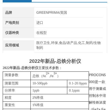
品牌
GREENPRIMA/英国
产地类别
进口
仪器种类
在线型
医疗卫生,环保,食品/农产品,化工,制药/生物
应用领域
制药
2022年新品-总铁分析仪
2022年新品-总铁分析仪
主要技术参数：
2+
3+
PROCON5
测量参数
总铁（
）
Fe
,Fe
000是一款
测量范围
10-500ppb
0.1-20.0ppm
用于测量或
分辨率
1ppb
0.1ppm
控制水中溶
精度
终值
2%
解性铁浓度
重复性
终值
1%
（Fe2+,Fe