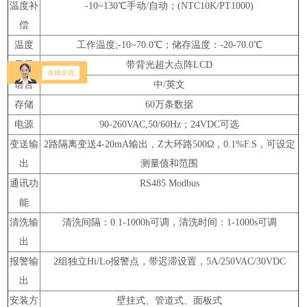
温度补
-10~130℃手动/自动；(NTC10K/PT1000)
偿
温度
工作温度;-10~70.0℃；储存温度：-20-70.0℃
显示
带背光超大点阵LCD
语言
中/英文
存储
60万条数据
电源
90-260VAC,50/60Hz；24VDC可选
变送输
2路隔离变送4-20mA输出，Z大环路500Ω，0.1%F.S，可设定
出
测量值和范围
通讯功
RS485 Modbus
能
清洗输
清洗间隔：0.1-1000h可调，清洗时间：1-1000s可调
出
报警输
2组独立Hi/Lo报警点，带迟滞设置，5A/250VAC/30VDC
出
安装方
壁挂式、管道式、面板式