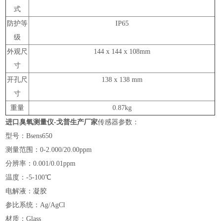
式
防护等
IP65
级
外观尺
144 x 144 x 108mm
寸
开孔尺
138 x 138 mm
寸
重量
0.87kg
进口臭氧测量仪-戈普生产厂家
传感器参数：
型号：Bsens650
测量范围：0-2.000/20.00ppm
分辨率：0.001/0.01ppm
温度：-5-100℃
电解液：凝胶
参比系统：Ag/AgCl
材质：Glass