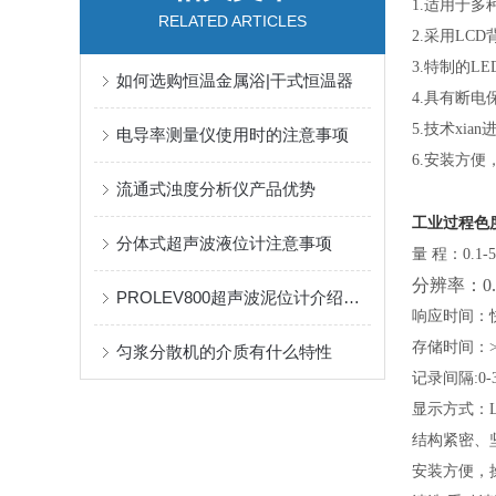
1.适用于
RELATED ARTICLES
2.采用LC
3.特制的
如何选购恒温金属浴|干式恒温器
4.具有断
5.技术xia
电导率测量仪使用时的注意事项
6.安装方
流通式浊度分析仪产品优势
工业过程色
分体式超声波液位计注意事项
量 程：
0.1-
5
分辨率：0.
PROLEV800超声波泥位计介绍及产品特征
响应时间：
存储时间：
匀浆分散机的介质有什么特性
记录间隔
:0-
显示方式：
结构紧密
、
安装
方便，