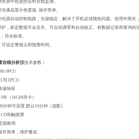
多种水质中色度的实时在线监测。
D背光液晶显示色度值, 操作简单。
LED光源自动控制电路，光源稳定，解决了开机必须预热问题。使用年限长
电保护，标定数据不会丢失。可自动调零和自动校正。有数据记录和查询的
n进，符合标准。
便，可设定警报点和报警时间。
度在线分析仪
技术参数
：
00.0P
CU
1与1PCU
快速响应
>3
年（
16
G内存卡）
30
分钟可设置
,
默认
10
分钟（选配）
LCD和触摸屏
坚固耐用
操作简单
，维护量低