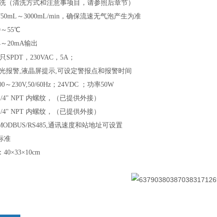
洗（清洗方式和注意事项目，请参照后章节）
750mL
～
3000mL/min
，确保流速无气泡产生为准
0
～
55℃
4
～
20mA
输出
只
SPDT
，
230VAC
，
5A
；
光报警
,
液晶屏提示
,
可设定警报点和报警时间
00
～
230V,50/60Hz
；24VDC ；功率50W
1/4" NPT
内螺纹，（已提供外接）
1/4" NPT
内螺纹，（已提供外接）
MODBUS/RS485,
通讯速度和站地址可设置
标准
：
40×33×10cm