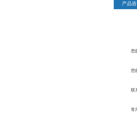
产品咨
您
您
联
常