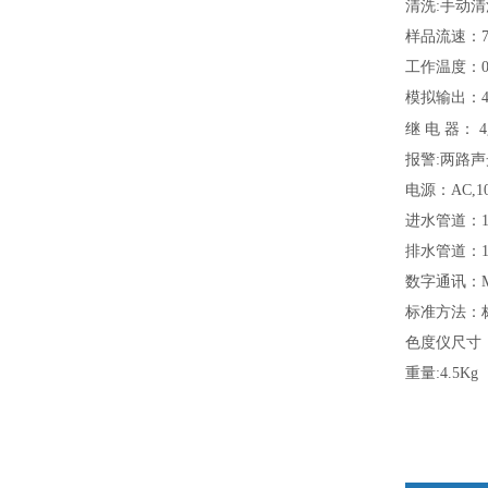
清洗
:
手动清
样品流速：
工作温度：
模拟输出：
继 电 器：
4
报警
:
两路声
电源：AC,
1
进水管道：
排水管道：
数字通讯：
标准方法：
色度仪尺寸
重量
:4.5Kg