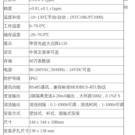
特
精度
±0.01,±0.1,±1ppm
温度补偿
-10~130℃手动/自动；(NTC10K/PT1000)
工作温度
0~70.0℃
储存温度
-20~70.0℃
显示
带背光超大点阵LCD
语言
中英文菜单可选
存储
60万条数据
电源
90-260VAC,50/60Hz；24VDC可选
防护等级
IP65
通讯功能
RS485通讯，兼容标准MODBUS-RTU协议
变送输出
2路隔离变送4-20mA输出，大环路500Ω，0.1%F.S
清洗输出
清洗间隔：0.1-1000h可调，清洗时间：1-1000s可调
安装方式
壁挂式、杆式、面板式安装
尺寸
144 x 144 x 108mm
安装开孔尺寸
138 x 138 mm