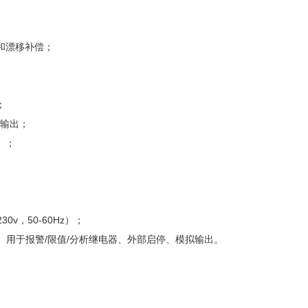
和漂移补偿；
；
模拟输出；
）；
30v，50-60Hz）；
65）用于报警/限值/分析继电器、外部启停、模拟输出。