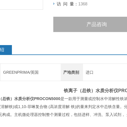
访 问 量：
1368
产品咨询
绍
GREENPRIMA/英国
产地类别
进口
铁离子（总铁）水质分析仪
PR
（总铁）水质分析仪
PROCON5000
是一款用于测量或控制水中溶解性铁浓度
度溶解铁)或1,10-菲啉复合物 (高浓度溶解 铁)的量来判定水中总铁
元构成。主机微处理器控制整个测量过程，包括进样、冲洗、泵入试剂， 