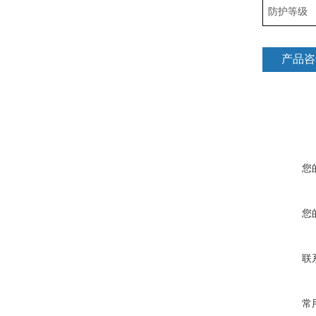
防护等级
产品咨
您
您
联
常