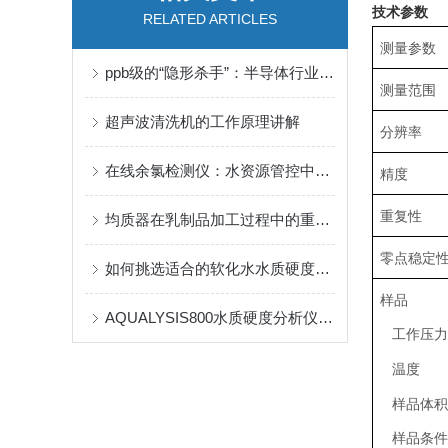
技术参数
RELATED ARTICLES
测量参数
ppb级的“隐形杀手”：半导体行业铁离子检测，为何是芯片良率的关键防线？
测量范围
超声波清洗机的工作原理讲解
分辨率
在线余氯检测仪：水资源管控中的余氯精准测量利器
精度
重复性
均质器在乳制品加工过程中的重要作用
零点稳定
如何挑选适合的软化水水质硬度分析仪？
样品
AQUALYSIS800水质硬度分析仪在酒水行业的应用
工作压力
温度
样品体积
样品条件