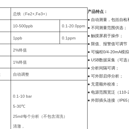
产品特点：
总铁（Fe2+,Fe3+）
● 自动测量，包括自检
10-500ppb
0.1-20.0ppm
● 不同测量范围供选；
● 触摸屏易于操作；
1ppb
0.1ppm
● 限值、报警值可调节
2%终值
● 可编程0/4-20mA
● USB数据采集（可选
1%终值
● 分析间隔可调；
性
自动调整
● 可外部启停分析；
● 无需额外校准；
● 电源范围宽泛（110-2
0.1-10 bar
● 外部插头连接（IP
5-30℃
25ml/每个分析（不包含清洗）
清澈，