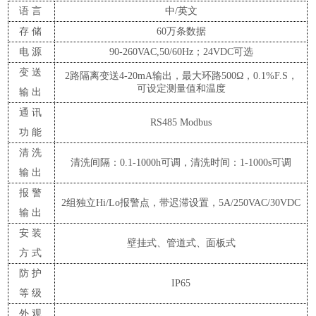
语言
中
/英文
存储
60万条数据
电源
90-260VAC,50/60Hz；24VDC可选
变送
2路隔离变送4-20mA输出，最大环路500Ω，0.1%F.S，
可设定测量值和温度
输出
通讯
RS485 Modbus
功能
清洗
清洗间隔：
0.1-1000h可调，清洗时间：1-1000s可调
输出
报警
2组独立Hi/Lo报警点，带迟滞设置
，
5A/250VAC/30VDC
输出
安装
壁挂式、管道式、面板式
方式
防护
IP65
等级
外观