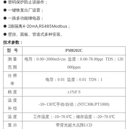
● 密码保护防止误操作；
● 一键恢复出厂设置；
● 一路多功能继电器；
● 2路隔离4-20mA,RS485Modbus；
● 壁挂、面板、管道式多种安装。
技术参数：
型
号
PM8202
C
测量
电导：
0.00~2000mS/cm 盐度：0.00-78.00ppt TDS：120
范围
000ppm
分辨
电导：
0.01 盐度：0.01 TDS：1
率
精度
±
1%F.S
温度
-10~130℃手动/自动；(NTC
3
0K/PT1000)
补偿
温度
工作温度：
-10
~70.0℃；储存温度：-20~70.0℃
显示
带背光超大点阵
LCD