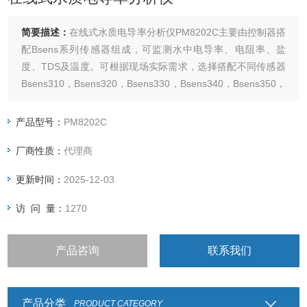
简要描述：
在线式水质电导率分析仪PM8202C主要由控制器搭
配Bsens系列传感器组成，可监测水中电导率、电阻率、盐
度、TDS及温度。可根据现场实际需求，选择搭配不同传感器
Bsens310，Bsens320，Bsens330，Bsens340，Bsens350，
多种K常数及材质传感器满足不同工况测量需求。常用于饮用
水、纯水、污废水、河流湖泊、工业过程用水等。
产品型号：
PM8202C
厂商性质：
代理商
更新时间：
2025-12-03
访 问 量：
1270
产品咨询
联系我们
产品分类
PRODUCT CATEGORY