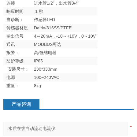
连接
进水管1/2"，出水管3/4"
响应时间
1 秒
自诊断：
传感器LED
传感器材质
Delrin/316SS/PTFE
输出信号
4～20mA，-10～+10V，0～10V
通讯
MODBUS可选
报警：
高/低继电器
防护等级
IP65
安装尺寸：
230*330mm
电源
100~240VAC
重量：
8kg
产品咨询