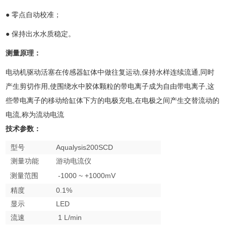
● 零点自动校准；
● 保持出水水质稳定。
测量原理：
电动机驱动活塞在传感器缸体中做往复运动,保持水样连续流通,同时
产生剪切作用,使围绕水中胶体颗粒的带电离子成为自由带电离子,这
些带电离子的移动给缸体下方的电极充电,在电极之间产生交替流动的
电流,称为流动电流
技术参数：
型号
Aqualysis200SCD
测量功能
游动电流仪
测量范围
-1000 ~ +1000mV
精度
0.1%
显示
LED
流速
1 L/min