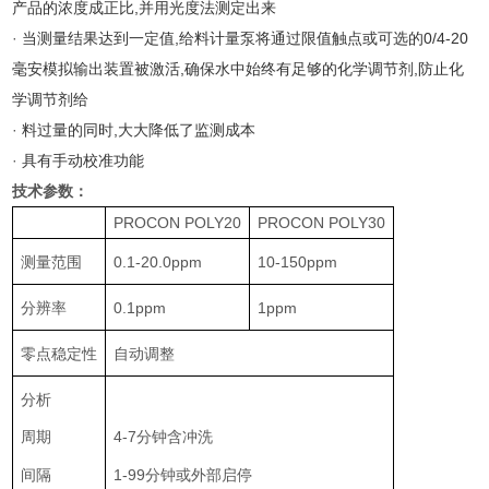
产品的浓度成正比,并用光度法测定出来
·
当测量结果达到一定值,给料计量泵将通过限值触点或可选的0/4-20
毫安模拟输出装置被激活,确保水中始终有足够的化学调节剂,防止化
学调节剂给
·
料过量的同时,大大降低了监测成本
·
具有手动校准功能
技术参数：
PROCON POLY20
PROCON POLY30
测量范围
0.1-20.0ppm
10-150ppm
分辨率
0.1ppm
1ppm
零点稳定性
自动调整
分析
周期
4-7分钟含冲洗
间隔
1-99
分钟
或外部启停