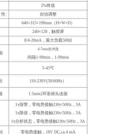
性
2%终值
定性
自动调整
640
×
315
×
190m
m
（
H
×
W
×
D
）
240
×
128，触摸屏
0/4-20mA，最大负载500Ω
4-7min含冲洗
期
间隔
1-99min，1-99min
5-45℃
压
110-230V(50/60Hz）
接
1.5mm2环形插头连接
1x报警，零电势接触230v/50Hz，3A
器
1x限值，零电势接触230v/50Hz，3A
1x分析状态，零电势接触230v/50Hz，3A
制
零电势接触，
18V DC,ca.4 mA