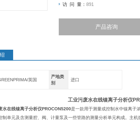
访 问 量：
891
产品咨询
绍
产地类
GREENPRIMA/英国
进口
别
工业污废水在线镍离子分析仪
PR
废水在线镍离子分析仪
PROCON5200
是一款用于测量或控制水中镍离子
控制单元及含测量腔、阀、计量泵及一些管路的测量分析单元构成。主机微