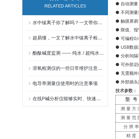
● 自动测
RELATED ARTICLES
● 不同测
● 触摸屏
水中镍离子你了解吗？一文带你读懂镍离子检测，守护饮水与生态安全！
● 限值、
超易懂，一文了解水中镍离子检测标准及方法
● 可编程0
● USB数
酚酞碱度监测 —— 纯水 / 超纯水系统稳定运行的关键
● 分析间
● 可外部
溶氧检测仪的一些日常维护注意问题
● 无需额
● 外部插头
电导率测量仪使用时的注意事项
技术参数：
在线P碱分析仪能够实时、快速地提供P碱的浓度数据
型
号
测量
方
测量
范
分辨
精度