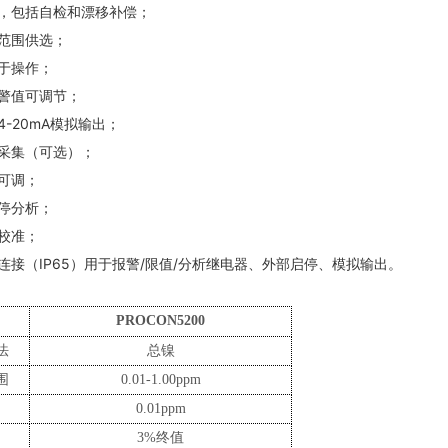
量，包括自检和漂移补偿；
量范围供选；
易于操作；
报警值可调节；
/4-20mA模拟输出；
据采集（可选）；
隔可调；
启停分析；
外校准；
连接（IP65）用于报警/限值/分析继电器、外部启停、模拟输出。
PROCON5200
法
总镍
围
0.01-1.00ppm
率
0.01ppm
3%终值