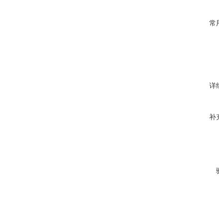
常
详
补