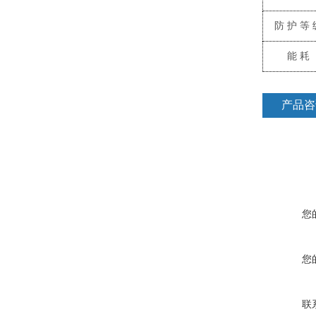
防护等
能耗
产品咨
您
您
联