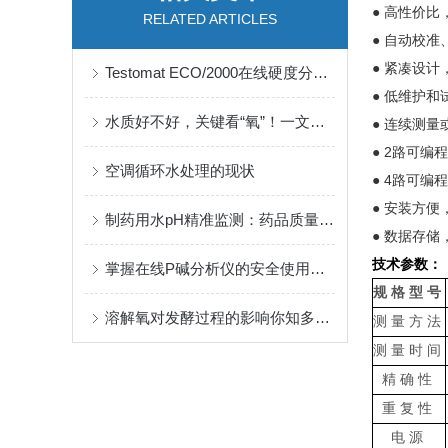
● 高性价
RELATED ARTICLES
● 自动校
● 紧凑设计，4
Testomat ECO/2000在线硬度分析仪常见故障问题汇总
● 低维护和
水质好不好，关键看“氧”！一文带你掌握溶解氧的动态规律
● 连续测量
● 2路可
空调循环水处理的现状
● 4路可编
● 安装方便
制药用水pH精准监测：药品质量与合规生产的核心保障
● 数据存储
技术参数：
掌握在线P碱分析仪的安全使用秘籍
规格型号
溶解氧对发酵过程的影响你知多少？带你了解高温环境下影响溶氧的因素及监测
测量方法
测量时间
精确性
重复性
电源