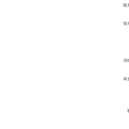
联
常
详
补