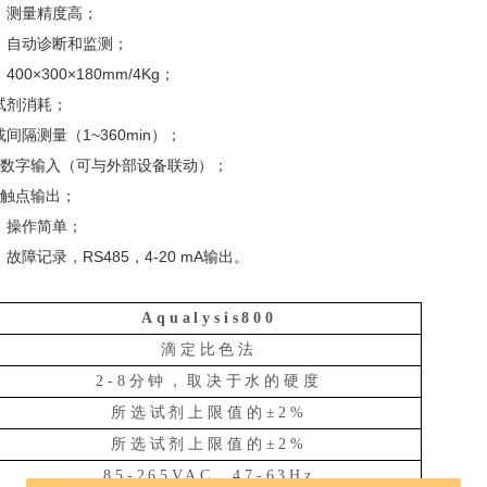
比，测量精度高；
准、自动诊断和监测；
00×300×180mm/4Kg；
试剂消耗；
或间隔测量（1~360min）；
编程数字输入（可与外部设备联动）；
程触点输出；
，操作简单；
，故障记录，RS485，4-20 mA输出。
Aqualysis800
滴定比色法
2-8分钟，取决于水的硬度
所选试剂上限值的
±2%
所选试剂上限值的
±2%
85-265VAC，47-63Hz