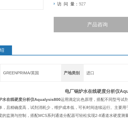
访 问 量：
927
产品咨询
绍
GREENPRIMA/英国
产地类别
进口
电厂锅炉水在线硬度分析仪
Aqu
炉水在线硬度分析仪
Aqualysis800
运用滴定比色原理，搭配不同型号试
单，且精确度高，试剂消耗少，维护成本低，可长时间连续运行。主要用
度的监测与控制，搭配MCS系列通道分配器可轻松实现2-8通道水硬度测