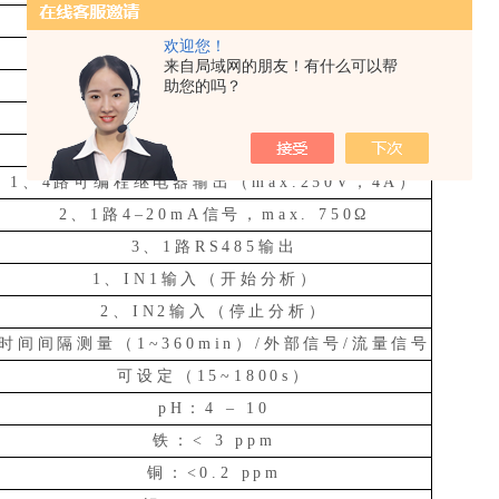
25VA（运行时），3.5VA（待机时）
欢迎您！
IP65
来自局域网的朋友！有什么可以帮
400x300x180mm(HxWxD)
助您的吗？
LCD彩屏显示
°dH、°f、ppmCaCO3、mmol/l
1、4路可编程继电器输出（max.250V，4A）
2、1路4–20mA信号，max. 750Ω
3、1路RS485输出
1、IN1输入（开始分析）
2、IN2输入（停止分析）
时间间隔测量（
1~360min）/外部信号/流量信号
可设定（
15~1800s）
pH：4 – 10
铁：
< 3 ppm
铜：
<0.2 ppm