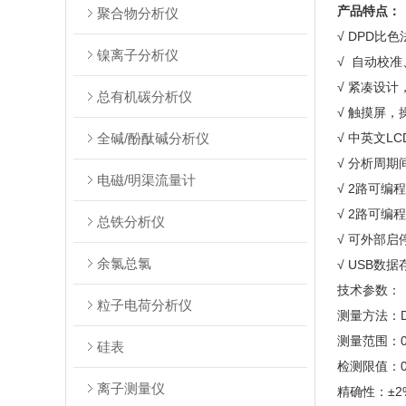
产品特点：
聚合物分析仪
√ DPD比
镍离子分析仪
√ 自动校
√ 紧凑设计，4
总有机碳分析仪
√ 触摸屏，
全碱/酚酞碱分析仪
√ 中英文L
√ 分析周期
电磁/明渠流量计
√ 2路可编
√ 2路可
总铁分析仪
√ 可外部启
余氯总氯
√ USB数据存
技术参数：
粒子电荷分析仪
测量方法：
测量范围：0.
硅表
检测限值：0.
离子测量仪
精确性：±2