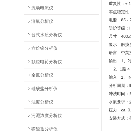
重复性：± 
流动电流仪
零点稳定性
电源：85 - 2
溶氧分析仪
防护等级：I
台式水质分析仪
尺寸：400x3
显示：触摸
六价铬分析仪
语言：中英
输出：1、2
颗粒电荷分析仪
2、1路 4 –
余氯分析仪
输入：1、I
分析周期：
硅酸盐分析仪
冲洗时间：
浊度分析仪
水质要求：温度
压力：ca. 0.2
污泥浓度分析仪
安装方式：
磷酸盐分析仪