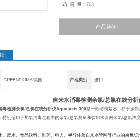
访 问 量：
763
产品咨询
绍
GREENPRIMA/英国
产地类别
进口
自来水消毒检测余氯/总氯在线分析
消毒检测余氯/总氯在线分析仪
Aqualysis 300
是一款结构紧凑、易于操作且
，特别适用于加氯消毒过程中的余氯/总氯测量和饮用水管网余氯/总氯浓
水、废水、食品饮料、制药、电力、半导体及自来水管网等行业的余氯/总