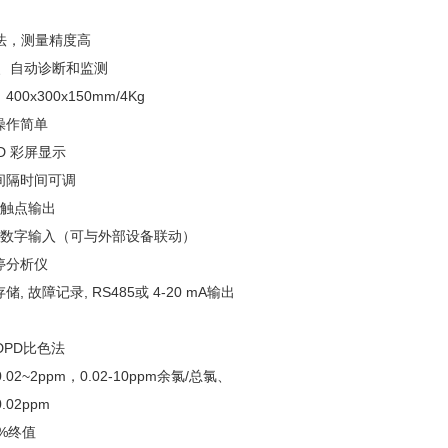
色法，测量精度高
准、自动诊断和监测
00x300x150mm/4Kg
操作简单
CD 彩屏显示
间隔时间可调
程触点输出
编程数字输入（可与外部设备联动）
停分析仪
储, 故障记录, RS485或 4-20 mA输出
DPD比色法
02~2ppm，0.02-10ppm余氯/总氯、
02ppm
%终值