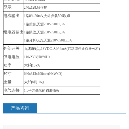
显示
240x128,触摸屏
电流输出
1路0/4-20mA,允许负载500欧姆
1路报警,无源230V/50Hz,3A
继电器输出
1路限位,无源230V/50Hz,3A
1路分析状态,无源230V/50Hz,3A
外部开关
无源触点
,18VDC,大约4mA(启动或停止仪器分析)
供电电压
110-230V,50/60Hz
功率
大约
16VA
尺寸
640x315x190mm(HxWxD)
重量
大约
8到10kg
电气连接
1.5平方毫米的圆形插头
产品咨询