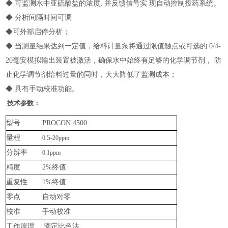
◆ 可监测水中亚硫酸盐的浓度, 并反馈信号实 现自动控制投药系统。
◆ 分析间隔时间可调
◆可外部启停分析
；
◆ 当测量结果达到一定值，给料计量泵将通过限值触点或可选的 0/4-
20毫安模拟输出装置被激活，确保水中始终有足够的化学调节剂， 防
止化学调节剂给料过量的同时，大大降低了监测成本
；
◆ 具有手动校准功能。
技术参数：
型号
PROCON 4500
量程
5
0.
-20ppm
分辨率
0.1ppm
精度
2%终值
重复性
1%终值
零点
自动对零
校准
手动校准
工作原理
滴定比色
法