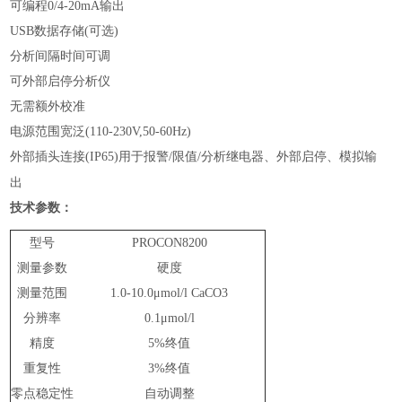
可编程
0/4-20mA输出
USB数据存储(可选)
分析间隔时间可调
可外部启停分析仪
无需额外校准
电源范围宽泛
(110-230V,50-60Hz)
外部插头连接
(IP65)用于报警/限值/分析继电器、外部启停、模拟输
出
技术参数：
型号
PROCON8200
测量参数
硬度
测量范围
1.0-10.0μmol/l CaCO3
分辨率
0.1μmol/l
精度
5%终值
重复性
3%终值
零点稳定性
自动调整