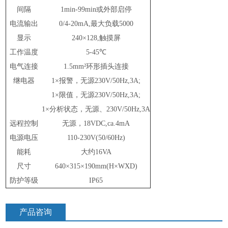
间隔
1min-99min或外部启停
电流输出
0/4-20mA,最大负载5000
显示
240×128,触摸屏
工作温度
5-45℃
电气连接
1.5mm²环形插头连接
继电器
1×报警，无源230V/50Hz,3A;
1×限值，无源230V/50Hz,3A;
1×分析状态，无源、230V/50Hz,3A
远程控制
无源，
18VDC,ca.4mA
电源电压
110-230V(50/60Hz)
能耗
大约
16VA
尺寸
640×315×190mm(H×WXD)
防护等级
IP65
产品咨询