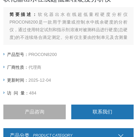
简要描述：
软化器出水在线超低量程硬度分析仪
PROCON8200是一款用于测量或控制水中残余硬度的分析
仪，通过使用特定试剂和指示剂溶液对被测样品进行硬度(总硬
度)的不连续络合滴定测定。分析仪主要由控制单元及含测量
腔、阀、计量泵及一些管路的测量分析单元构成。主机微处理
器控制整个测量过程，包括进样、冲洗、泵入试剂，光电系统
产品型号：
PROCON8200
检测。主要应用于软化水装置的监测和控制。
厂商性质：
代理商
更新时间：
2025-12-04
访 问 量：
484
产品咨询
联系我们
产品分类
PRODUCT CATEGORY