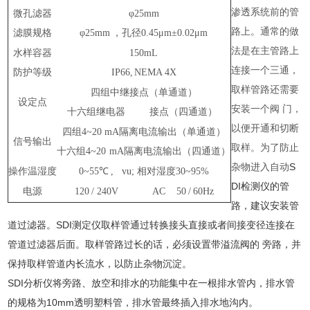
渗透系统前的管
微孔滤器
φ25mm
路上。通常的做
滤膜规格
φ25mm
，孔径
0.45μm±0.02μm
法是在
主管路上
水样容器
150mL
连接一个三通，
防护等级
IP66,
NEMA 4X
取样管路还需要
四组中继接点（单通道）
设定点
安装一个阀
门，
十六组继电器
接点（四通道）
以便开通和切断
四组
4~20
mA隔离电流输出（单通道）
信号输出
取样。为了防止
十六组
4~20
mA隔离电流输出（四通道）
杂物进入自动
S
操作温湿度
0~55℃
, vu; 相对湿度30~95%
DI检测仪的管
电源
120
/
240
V
AC 50
/
60Hz
路，建议安装管
道过滤器。SDI测定仪取样管通过转换接头直接或者间接变径连接在
管道过滤器后面。取样管路过长的话，必须设置带溢流阀的 旁路，并
保持取样管道内长流水，以防止杂物沉淀。
SDI分析仪将旁路、放空和排水的功能集中在一根排水管内，排水管
的规格为10mm透明塑料管，排水管最终插入排水地沟内。