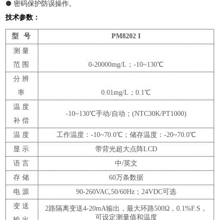
● 密码保护防误操作。
技术参数：
型
号
PM8202
I
测量
范围
0-20000mg/L；-10~130
℃
分辨
率
0.01mg/L；0.1
℃
温度
-10~130℃手动/自动；(NTC
3
0K/PT1000)
补偿
温度
工作温度：
-10
~70.0℃；储存温度：-20~70.0℃
显示
带背光超大点阵
LCD
语言
中
/英文
存储
60万条数据
电源
90-260VAC,50/60Hz；24VDC可选
变送
2路隔离变送4-20mA输出，最大环路500Ω，0.1%F.S，
可设定测量值和温度
输出