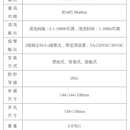
通讯
RS485 Modbus
功能
清洗
清洗间隔：
0.1-1000h可调，清洗时间：1-1000s可调
输出
报警
2组独立Hi/Lo报警点，带迟滞设置
，
5A/250VAC/30VDC
输出
安装
壁挂式、管道式、面板式
方式
防护
IP65
等级
外观
144×144×10
8
mm
尺寸
开孔
138×138mm
尺寸
重量
0.8
7
KG