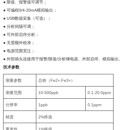
● 限值、报警值可调节；
● 可编程0/4-20mA模拟输出；
● USB数据采集（可选）；
● 分析间隔可调；
● 可外部启停分析；
● 无需额外校准；
● 电源范围宽泛；
● 外部插头连接用于报警/限值/分析继电器、外部启停、模拟输出。
技术参数
测量参数
总铁（Fe2+,Fe3+）
测量范围
10-500ppb
0.1-20.0ppm
分辨率
1ppb
0.1ppm
精度
2%终值
重复性
1%终值