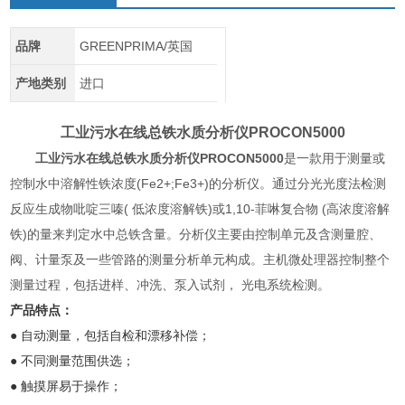
品牌
GREENPRIMA/英国
产地类别
进口
工业污水在线总铁水质分析仪
PROCON5000
工业污水在线总铁水质分析仪
PROCON5000
是一款用于测量或
控制水中溶解性铁浓度(Fe2+;Fe3+)的分析仪。通过分光光度法检测
反应生成物吡啶三嗪( 低浓度溶解铁)或1,10-菲啉复合物 (高浓度溶解
铁)的量来判定水中总铁含量。分析仪主要由控制单元及含测量腔、
阀、计量泵及一些管路的测量分析单元构成。主机微处理器控制整个
测量过程，包括进样、冲洗、泵入试剂， 光电系统检测。
产品特点：
● 自动测量，包括自检和漂移补偿；
● 不同测量范围供选；
● 触摸屏易于操作；