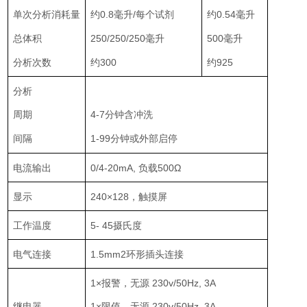
单次分析消耗量
约0.8
毫升
/每个试剂
约0.54
毫升
总体积
250/250/250毫升
500
毫升
分析次数
约300
约925
分析
周期
4-7分钟含冲洗
间隔
1-99
分钟
或外部启停
电流输出
0/4-20mA, 负载500Ω
显示
240×128，触摸屏
工作温度
5- 45摄氏度
电气连接
1.5mm2环形插头连接
1×报警，无源 230v/50Hz, 3A
继电器
1×限值，无源 230v/50Hz, 3A