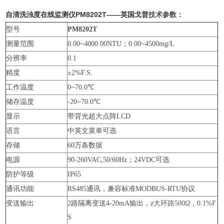
自清洗浊度在线监测仪PM8202T——英国戈普
技术参数：
型号
PM8202T
测量范围
0.00~4000.00NTU；0.00~4500mg/L
分辨率
0.1
精度
±2%F.S.
工作温度
0~70.0℃
储存温度
-20~70.0℃
显示
带背光超大点阵LCD
语言
中英文菜单可选
存储
60万条数据
电源
90-260VAC,50/60Hz；24VDC可选
防护等级
IP65
通讯功能
RS485通讯，兼容标准MODBUS-RTU协议
变送输出
2路隔离变送4-20mA输出，z
大环路500Ω，0.1%F.
S