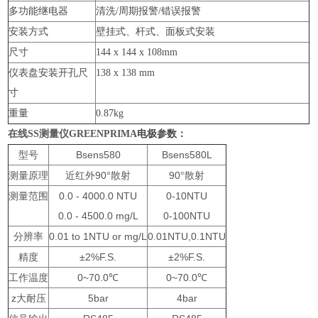
多功能继电器
清洗/周期报警/错误报警
安装方式
壁挂式、杆式、面板式安装
尺寸
144 x 144 x 108mm
仪表盘安装开孔尺
138 x 138 mm
寸
重量
0.87kg
在线SS测量仪GREENPRIMA
电极参数：
型号
Bsens580
Bsens580L
测量原理
近红外90°散射
90°散射
测量范围
0.0 - 4000.0 NTU
0-10NTU
0.0 - 4500.0 mg/L
0-100NTU
分辨率
0.01 to 1NTU or mg/L
0.01NTU,0.1NTU
精度
±2%F.S.
±2%F.S.
工作温度
0~70.0℃
0~70.0℃
z大耐压
5bar
4bar