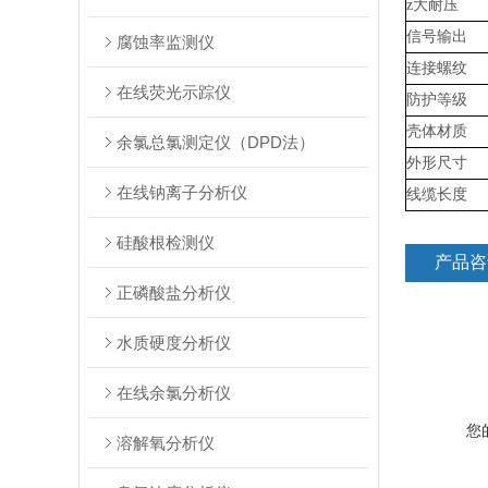
z大耐压
信号输出
腐蚀率监测仪
连接螺纹
在线荧光示踪仪
防护等级
壳体材质
余氯总氯测定仪（DPD法）
外形尺寸
在线钠离子分析仪
线缆长度
硅酸根检测仪
产品咨
正磷酸盐分析仪
水质硬度分析仪
在线余氯分析仪
您
溶解氧分析仪