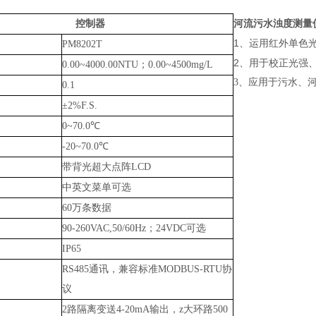
河流污水浊度测量仪
控制器
1、运用红外单色
PM8202T
2、用于校正光强、
0.00~4000.00NTU；0.00~4500mg/L
3、应用于污水、
0.1
±2%F.S.
0~70.0℃
-20~70.0℃
带背光超大点阵LCD
中英文菜单可选
60万条数据
90-260VAC,50/60Hz；24VDC可选
IP65
RS485通讯，兼容标准MODBUS-RTU协
议
2路隔离变送4-20mA输出，z大环路500