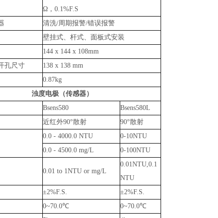
Ω，0.1%F.S
器
清洗/周期报警/错误报警
壁挂式、杆式、面板式安装
144 x 144 x 108mm
开孔尺寸
138 x 138 mm
0.87kg
浊度电极（传感器）
Bsens580
Bsens580L
近红外90°散射
90°散射
0.0 - 4000.0 NTU
0-10NTU
0.0 - 4500.0 mg/L
0-100NTU
0.01NTU,0.1
0.01 to 1NTU or mg/L
NTU
±2%F.S.
±2%F.S.
0~70.0℃
0~70.0℃