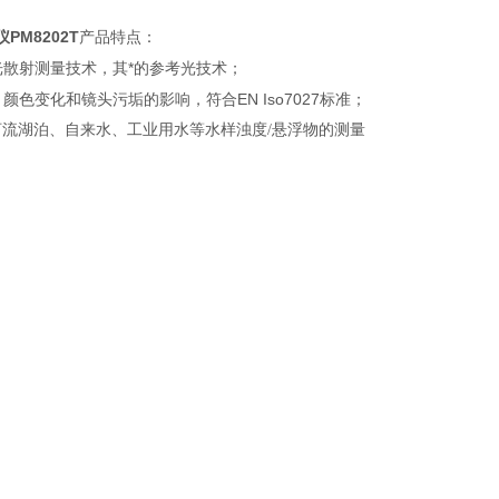
PM8202T
产品特点：
光散射测量技术，其*的参考光技术；
颜色变化和镜头污垢的影响，符合EN Iso7027标准；
河流湖泊、自来水、工业用水等水样浊度/悬浮物的测量