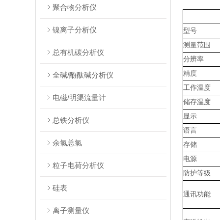
聚合物分析仪
镍离子分析仪
型号
测量范围
总有机碳分析仪
分辨率
精度
全碱/酚酞碱分析仪
工作温度
电磁/明渠流量计
储存温度
显示
总铁分析仪
语言
余氯总氯
存储
电源
粒子电荷分析仪
防护等级
硅表
通讯功能
离子测量仪