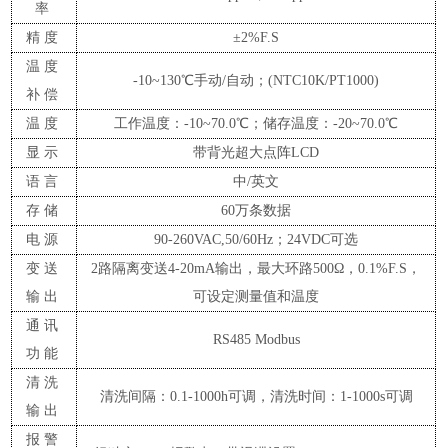
率
精度
±2%F.S
温度
-10~130℃手动/自动；(NTC10K/PT1000)
补偿
温度
工作温度：-10~70.0℃；储存温度：-20~70.0℃
显示
带背光超大点阵LCD
语言
中/英文
存储
60万条数据
电源
90-260VAC,50/60Hz；24VDC可选
变送
2路隔离变送4-20mA输出，最大环路500Ω，0.1%F.S，
输出
可设定测量值和温度
通讯
RS485 Modbus
功能
清洗
清洗间隔：0.1-1000h可调，清洗时间：1-1000s可调
输出
报警