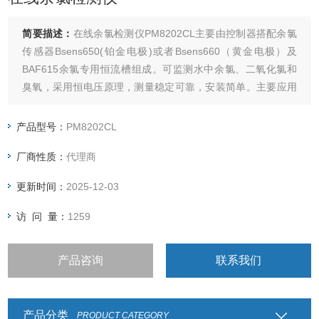
简要描述：
在线余氯检测仪PM8202CL主要由控制器搭配余氯
传感器Bsens650(铂金电极)或者Bsens660（黄金电极）及
BAF615余氯专用恒流槽组成。可监测水中余氯、二氧化氯和
臭氧，采用恒电压原理，测量稳定可靠，安装简单。主要应用
于饮用水，医院污废水，二次供水，工业过程用水等。
产品型号：
PM8202CL
厂商性质：
代理商
更新时间：
2025-12-03
访 问 量：
1259
产品咨询
联系我们
产品分类
PRODUCT CATEGORY