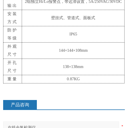
2组独立Hi/Lo报警点，带迟滞设置，5A/250VAC/30VDC
输出
安装
壁挂式、管道式、面板式
方式
防护
IP65
等级
外观
144×144×108mm
尺寸
开孔
138×138mm
尺寸
重量
0.87KG
产品咨询