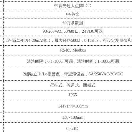
带背光超大点阵
LCD
中
/英文
60万条数据
90-260VAC,50/60Hz；24VDC可选
出
2路隔离变送4-20mA输出，最大环路500Ω，0.1%F.S，可设定测量值
能
RS485 Modbus
出
清洗间隔：
0.1-1000h可调，清洗时间：1-1000s可调
出
2组独立Hi/Lo报警点，带迟滞设置
，
5A/250VAC/30VDC
式
壁挂式、管道式、面板式
级
IP65
寸
144×144×10
8
mm
寸
138×138mm
0.8
7
KG