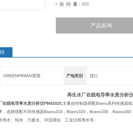
访 问 量：
885
产品咨询
绍
GREENPRIMA/英国
产地类别
进口
再生水厂在线电导率水质分析
厂在线电导率水质分析仪
PM8202C
主要由控制器搭配Bsens系列传感器
，选择搭配不同传感器Bsens310，Bsens320，Bsens330，Bsens
饮用水、纯水、污废水、河流湖泊、工业过程用水等。