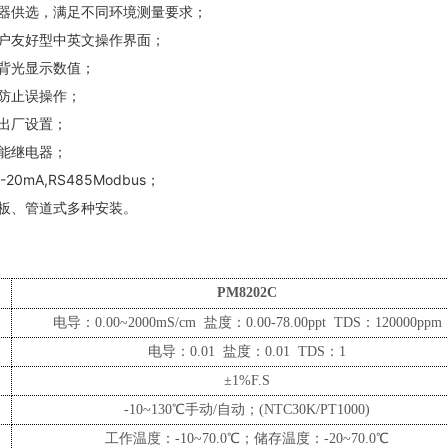
感器供选，满足不同环境测量要求；
用户友好型中英文操作界面；
D背光显示数值；
护防止误操作；
复出厂设置；
功能继电器；
20mA,RS485Modbus；
面板、管道式多种安装。
PM8202
C
围
电导：
0.00~2000mS/cm 盐度：0.00-78.00ppt TDS：120000ppm
电导：
0.01 盐度：0.01 TDS：1
±
1%F.S
偿
-10~130℃手动/自动；(NTC
3
0K/PT1000)
工作温度：
-10
~70.0℃；储存温度：-20~70.0℃