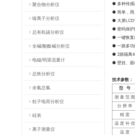
● 多种传
聚合物分析仪
● 简单，
镍离子分析仪
● 大屏LC
● 密码保
总有机碳分析仪
● 一键恢
● 一路多
全碱/酚酞碱分析仪
● 2路隔离4-
电磁/明渠流量计
● 壁挂、
总铁分析仪
技术参数：
余氯总氯
型
号
测量范
粒子电荷分析仪
分辨率
精度
硅表
温度补
离子测量仪
温度