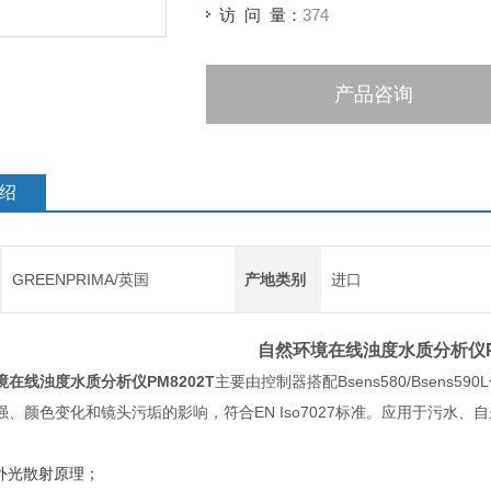
访 问 量：
374
产品咨询
绍
GREENPRIMA/英国
产地类别
进口
自然环境在线浊度水质分析仪
境在线浊度水质分析仪
PM8202T
主要由控制器搭配Bsens580/Bsen
强、颜色变化和镜头污垢的影响，符合EN Iso7027标准。应用于污水
红外光散射原理；