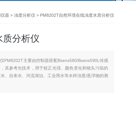
测仪器
>
浊度分析仪
> PM8202T自然环境在线浊度水质分析仪
水质分析仪
8202T主要由控制器搭配Bsens580/Bsens590L传感
术，其参考光技术，用于校正光强、颜色变化和镜头污垢的
用于污水、自来水、河流湖泊、工业用水等水样浊度/悬浮物的测