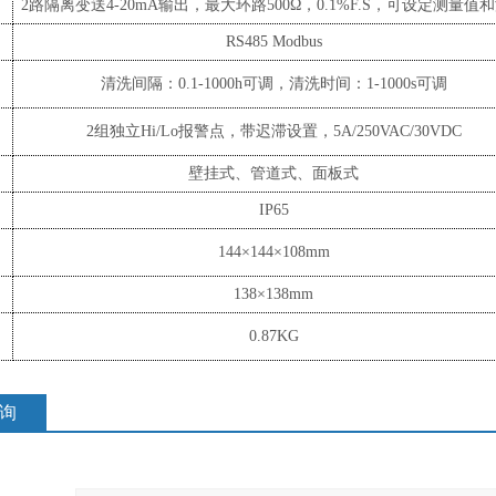
出
2路隔离变送4-20mA输出，最大环路500Ω，0.1%F.S，可设定测量值
能
RS485 Modbus
出
清洗间隔：
0.1-1000h可调，清洗时间：1-1000s可调
出
2组独立Hi/Lo报警点，带迟滞设置
，
5A/250VAC/30VDC
式
壁挂式、管道式、面板式
级
IP65
寸
144×144×10
8
mm
寸
138×138mm
0.8
7
KG
询