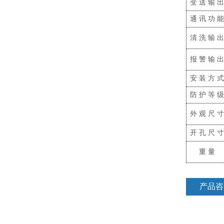
变送输
通讯功
清洗输
报警输
安装方
防护等
外观尺
开孔尺
重量
产品咨