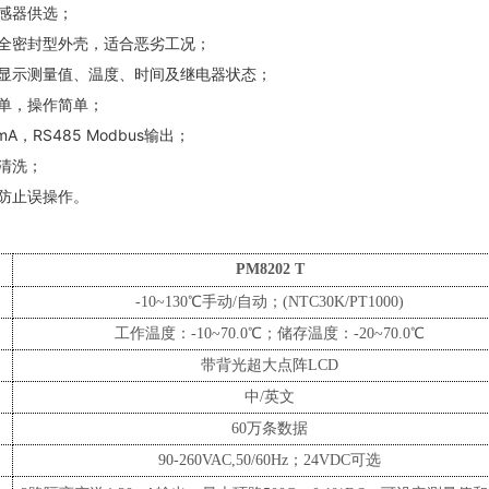
传感器供选；
气全密封型外壳，适合恶劣工况；
晶显示测量值、温度、时间及继电器状态；
菜单，操作简单；
0mA，RS485 Modbus输出；
自清洗；
护防止误操作。
PM8202
T
偿
-10~130℃手动/自动；(NTC
3
0K/PT1000)
工作温度：
-10
~70.0℃；储存温度：-20~70.0℃
带背光超大点阵
LCD
中
/英文
60万条数据
90-260VAC,50/60Hz；24VDC可选