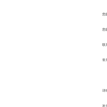
您
您
联
常
详
补