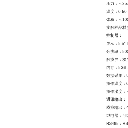
压力：＜2ba
温度：0-50
体积：＜100
接触样品材
控制器：
显示：8.5" 
分辨率：800 
触摸屏：双
内存：8GB 
数据采集：U
操作温度：0-
操作湿度：＜
通讯输出：
模拟输出：4-2
继电器：可编程或
RS485：RS4