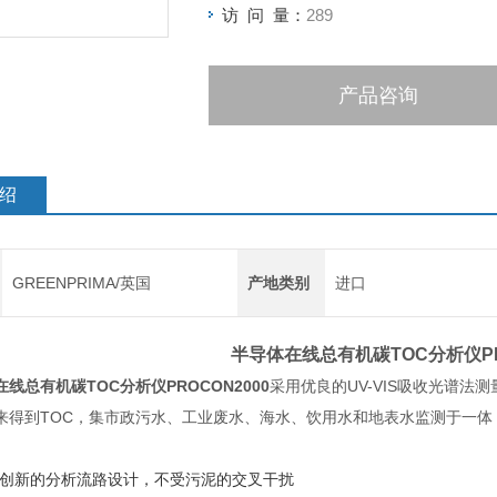
访 问 量：
289
产品咨询
绍
GREENPRIMA/英国
产地类别
进口
半导体在线总有机碳TOC分析仪
P
在线总有机碳TOC分析仪
PROCON2000
采用优良的UV-VIS吸收光谱
来得到TOC，集市政污水、工业废水、海水、饮用水和地表水监测于一体
及创新的分析流路设计，不受污泥的交叉干扰