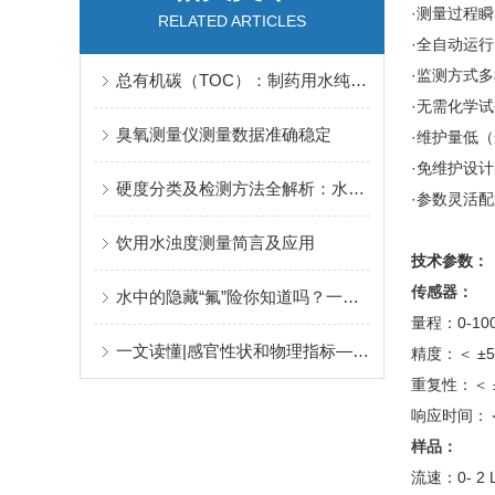
·测量过程瞬
RELATED ARTICLES
·全自动运
·监测方式
总有机碳（TOC）：制药用水纯度的“隐形质检员”
·无需化学
臭氧测量仪测量数据准确稳定
·维护量低（
·免维护设
硬度分类及检测方法全解析：水中残余硬度你知道吗？
·参数灵活
饮用水浊度测量简言及应用
技术参数：
传感器：
水中的隐藏“氟”险你知道吗？一文读懂氟离子监测关键！
量程：0-100
一文读懂|感官性状和物理指标——色度
精度：＜ ±5 
重复性：＜ ±5
响应时间：＜
样品：
流速：0- 2 L