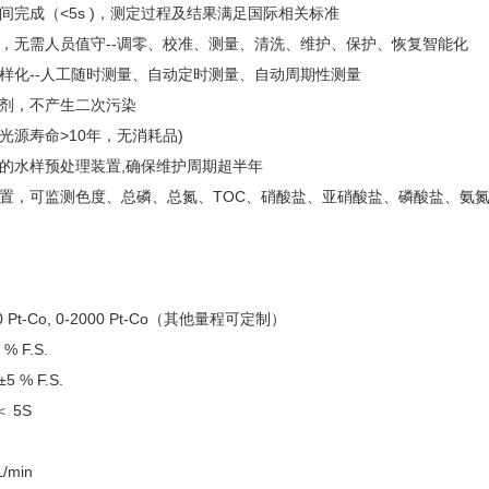
间完成（<5s )，测定过程及结果满足国际相关标准
行，无需人员值守--调零、校准、测量、清洗、维护、保护、恢复智能化
多样化--人工随时测量、自动定时测量、自动周期性测量
试剂，不产生二次污染
光源寿命>10年，无消耗品)
计的水样预处理装置,确保维护周期超半年
配置，可监测色度、总磷、总氮、TOC、硝酸盐、亚硝酸盐、磷酸盐、氨
 Pt-Co, 0-2000 Pt-Co（其他量程可定制）
% F.S.
 % F.S.
 5S
/min