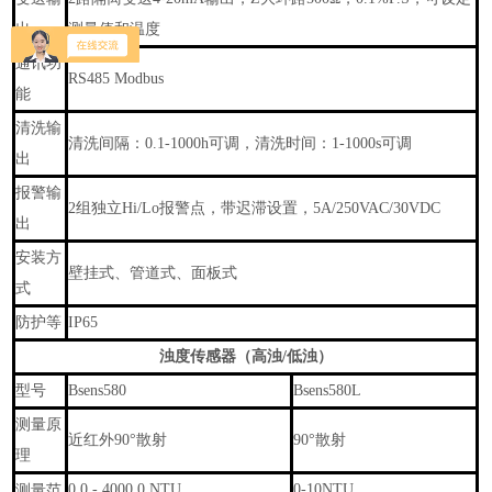
出
测量值和温度
通讯功
RS485 Modbus
能
清洗输
清洗间隔：0.1-1000h可调，清洗时间：1-1000s可调
出
报警输
2组独立Hi/Lo报警点，带迟滞设置，5A/250VAC/30VDC
出
安装方
壁挂式、管道式、面板式
式
防护等
IP65
浊度传感器（高浊/低浊）
型号
Bsens580
Bsens580L
测量原
近红外90°散射
90°散射
理
0.0 - 4000.0 NTU
0-10NTU
测量范