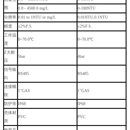
围
0.0 - 4500.0 mg/L
0-100NTU
分辨率
0.01 to 1NTU or mg/L
0.01NTU,0.1NTU
精度
±2%F.S.
±2%F.S.
工作温
0~70.0℃
0~70.0℃
度
Z大耐
5bar
4bar
压
信号输
RS485
RS485
出
连接螺
1"GAS
1"GAS
纹
防护等
IP68
IP68
壳体材
PVC
PVC
质
外形尺