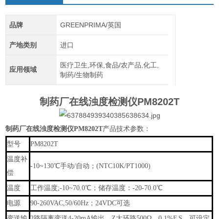
品牌
GREENPRIMA/英国
产地类别
进口
医疗卫生,环保,食品/农产品,化工,
应用领域
制药/生物制药
制药厂在线浊度检测仪PM8202T
制药厂在线浊度检测仪PM8202T
产品技术参数：
型号
PM8202T
温度补
-10~130℃手动/自动；(NTC10K/PT1000)
偿
温度
工作温度;-10~70.0℃；储存温度：-20-70.0℃
电源
90-260VAC,50/60Hz；24VDC可选
变送输
2路隔离变送4-20mA输出，Z大环路500Ω，0.1%F.S，可设定