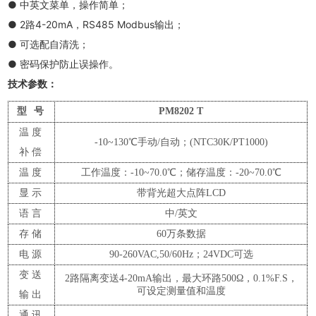
● 中英文菜单，操作简单；
● 2路4-20mA，RS485 Modbus输出；
● 可选配自清洗；
● 密码保护防止误操作。
技术参数：
型
号
PM8202
T
温度
-10~130℃手动/自动；(NTC
3
0K/PT1000)
补偿
温度
工作温度：
-10
~70.0℃；储存温度：-20~70.0℃
显示
带背光超大点阵
LCD
语言
中
/英文
存储
60万条数据
电源
90-260VAC,50/60Hz；24VDC可选
变送
2路隔离变送4-20mA输出，最大环路500Ω，0.1%F.S，
可设定测量值和温度
输出
通讯