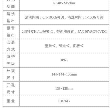
RS485 Modbus
功能
清洗
清洗间隔：
0.1-1000h可调，清洗时间：1-1000s可调
输出
报警
2组独立Hi/Lo报警点，带迟滞设置
，
5A/250VAC/30VDC
输出
安装
壁挂式、管道式、面板式
方式
防护
IP65
等级
外观
144×144×10
8
mm
尺寸
开孔
138×138mm
尺寸
重量
0.8
7
KG