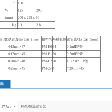
温度 ℃
150
 W
125
200
h (mm)
200 x 295 x 80
 Kg
2.1
2.8
槽孔数
试管直径孔深（mm）
槽型号
每槽孔数
试管直径孔深（mm）
Φ13mm×47
PM-E0
64
0.2mlEP管
Φ17mm×45
PM-E1
20
0.5mlEP管
Φ20mm×48
PM-E2
20
1.5/2.0mlEP管
Φ25mm×45
PM-29
4
Φ29mm×45
询
产品：