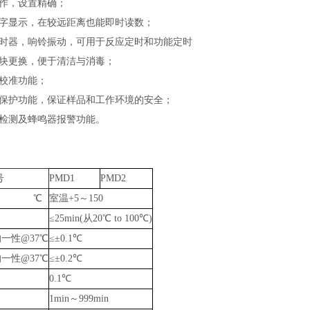
操作，设置精确；
数字显示，在较远距离也能即时读数；
定时器，响铃振动，可用于反应定时和功能定时
模块更换，便于清洁与消毒；
差校准功能；
电保护功能，保证样品和工作环境的安全；
障检测及蜂鸣器报警功能。
号
PMD1
PMD2
围 ℃
室温+5～150
≤25min(从20℃ to 100℃)
一性@37℃
≤±0.1℃
一性@37℃
≤±0.2℃
精度
0.1℃
1min～999min