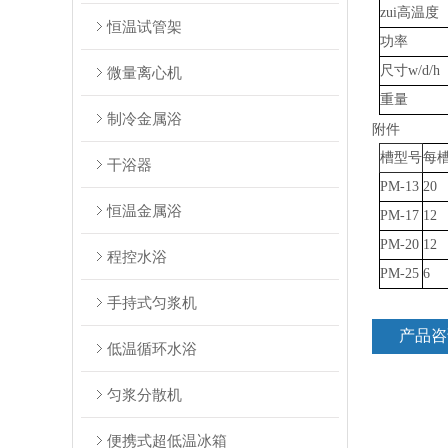
zui高
恒温试管架
功率
尺寸w/d/
微量离心机
重量
制冷金属浴
附件
槽
型号
每
干浴器
PM-13
20
恒温金属浴
PM-17
12
PM-20
12
程控水浴
PM-25
6
手持式匀浆机
产品咨
低温循环水浴
匀浆分散机
便携式超低温冰箱