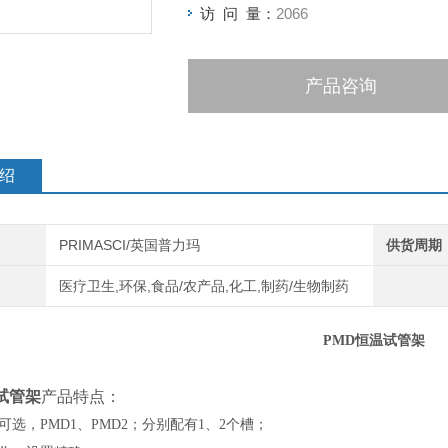
访 问 量：
2066
产品咨询
绍
PRIMASCI/英国普力玛
供货周期
医疗卫生,环保,食品/农产品,化工,制药/生物制药
PMD恒温试管架
试管架
产品特点：
可选，PMD1、PMD2；分别配有1、2个槽；