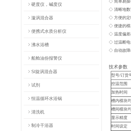
◇ 简单易
硬度仪，碱度仪
◇ 清晰地
漩涡混合器
◇ 方便的
◇ 便捷的
便携式水质分析仪
◇ 温度偏
◇ 过温断
沸水浴槽
◇ 自动故
船舱油份报警仪
技术参数
SI旋涡混合器
型号/订货
控温范
试剂
加热时间
恒温循环水浴锅
槽内模块均
槽间模块均
清洗机
显示
制冷干浴器
时间设定