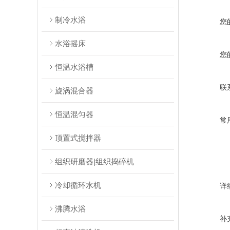
制冷水浴
您
水浴摇床
您
恒温水浴槽
联
旋涡混合器
恒温混匀器
常
顶置式搅拌器
组织研磨器|组织捣碎机
冷却循环水机
详
沸腾水浴
补