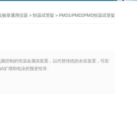
实验室通用仪器
>
恒温试管架
> PMD1/PMD2PMD恒温试管架
电脑控制的恒温金属浴装置，以代替传统的水浴装置，可应
NA扩增和电泳的预变性等