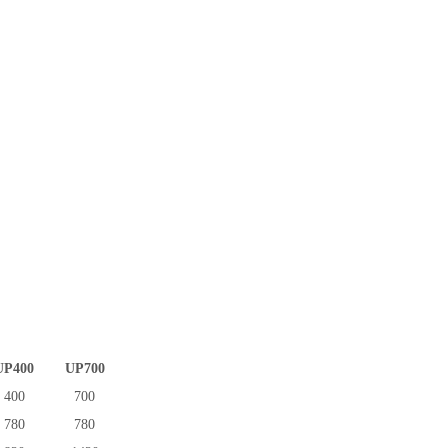
UP
4
0
0
UP7
00
400
700
78
0
78
0