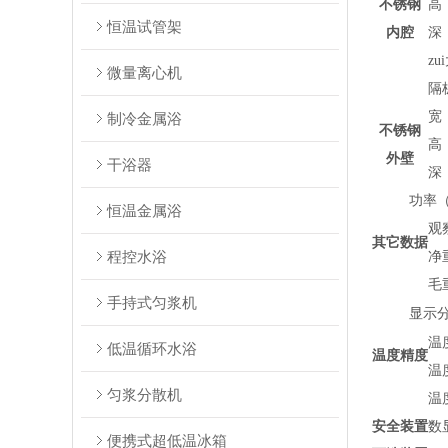
不锈钢
恒温试管架
内腔
zu
微量离心机
隔
制冷金属浴
不锈钢
外壁
干浴器
功率（
恒温金属浴
观
其它数据
程控水浴
手持式匀浆机
显示
温
低温循环水浴
温度精度
匀浆分散机
安全装置
数
便携式超低温冰箱