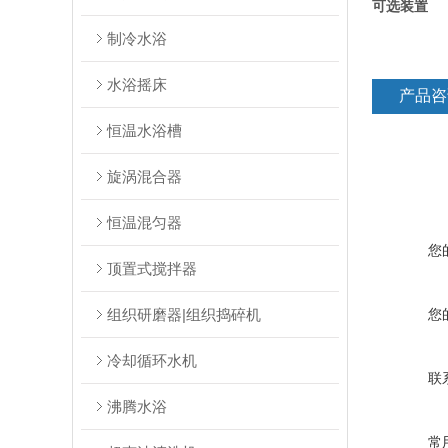
可选装置
制冷水浴
水浴摇床
产品咨
恒温水浴槽
旋涡混合器
恒温混匀器
您
顶置式搅拌器
组织研磨器|组织捣碎机
您
冷却循环水机
联
沸腾水浴
常