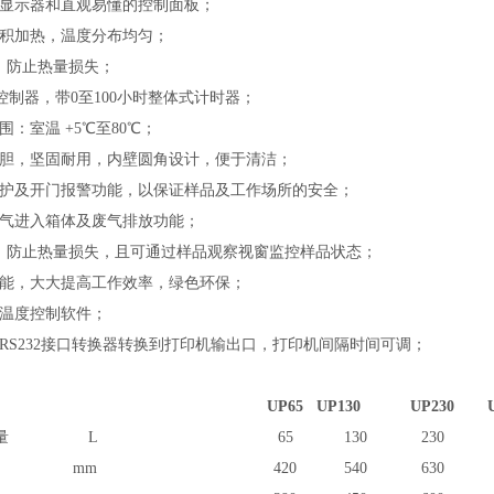
D显示器和直观易懂的控制面板
；
面积加热，温度分布均匀；
计，防止热量损失；
脑控制器，带0至100小时整体式计时器；
围：室温 +5℃至80℃；
内胆，坚固耐用，内壁圆角设计，便于清洁；
保护及开门报警功能，以保证样品及工作场所的安全；
空气进入箱体及废气排放功能；
，防止热量损失，且可通过样品观察视窗监控样品状态
；
功能，大大提高工作效率，绿色环保；
温度控制软件
；
的RS232接口转换器转换到打印机输出口，打印机间隔时间可调；
UP65
UP130
UP230
容量 L
65
130
230
宽 mm
4
20
54
0
63
0