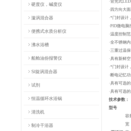
·
背光式LE
硬度仪，碱度仪
·四方向大
漩涡混合器
·*门封设
·PID微电
便携式水质分析仪
·温度控制范
·全不锈钢
沸水浴槽
·三重过温
船舱油份报警仪
·具有新鲜
·
*门封设计
SI旋涡混合器
·断电记忆
·具有
可选的
试剂
·具有可选
恒温循环水浴锅
技术参数
：
型号
清洗机
制冷干浴器