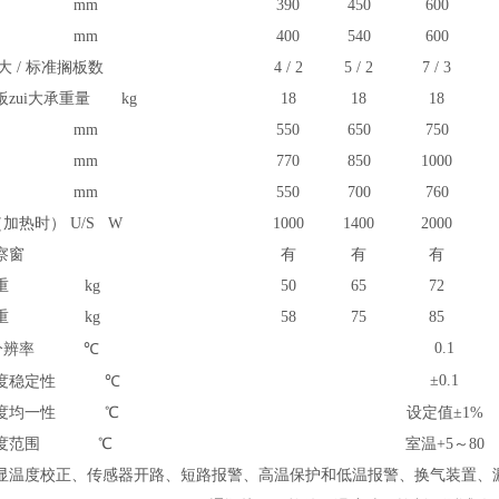
高 mm
39
0
45
0
60
0
深 mm
400
54
0
60
0
i大 / 标准搁板数
4
/
2
5
/
2
7
/
3
板zui大承重量 kg
18
18
18
宽 mm
550
6
50
75
0
高 mm
770
85
0
10
00
深 mm
550
7
00
76
0
加热时） U/S W
10
00
1
4
00
20
00
察窗
有
有
有
净重 kg
50
65
72
毛重 kg
58
75
85
0.1
分辨率
℃
±0
.1
度稳定性
℃
温度均一性
℃
设定值
±1%
温度范围
℃
室温+5～80
显温度校正、传感器开路、短路报警、高温保护和低温报警、换气装置、