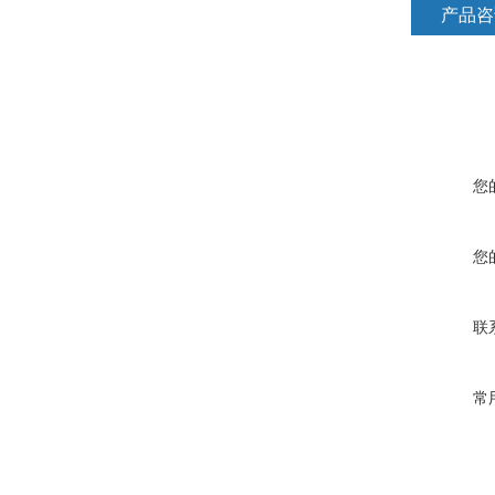
产品咨
您
您
联
常