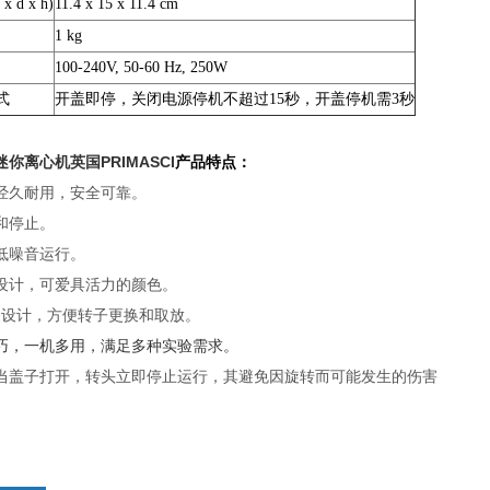
 d x h)
11.4 x 15 x 11.4 cm
1 kg
100-240V, 50-60 Hz, 250W
式
开盖即停，关闭电源停机不超过15秒，开盖停机需3秒
你离心机英国PRIMASCI
产品特点：
经久耐用，安全可靠。
和停止。
低噪音运行。
设计，可爱具活力的颜色。
扣设计，方便转子更换和取放。
巧，一机多用，满足多种实验需求。
当盖子打开，转头立即停止运行，其避免因旋转而可能发生的伤害