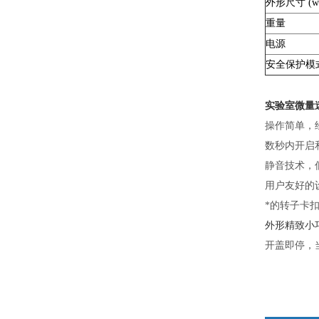
外形尺寸 (w x
重量
电源
安全保护模
实验室微量迷
操作简单，
数秒内开启
静音技术，
用户友好的
*的转子卡
外形精致小
开盖即停，