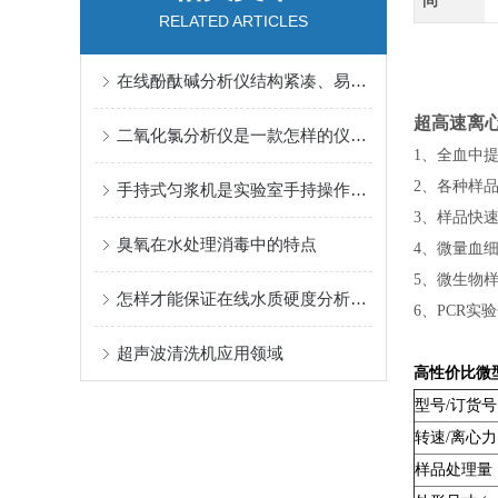
间
RELATED ARTICLES
在线酚酞碱分析仪结构紧凑、易于操作且精确度高
超高速离心
二氧化氯分析仪是一款怎样的仪器呢？一起来看看吧
1、全血中
2、各种样
手持式匀浆机是实验室手持操作的理想选择
3、样品快
臭氧在水处理消毒中的特点
4、微量血
5、微生物
怎样才能保证在线水质硬度分析仪检测结果的准确性
6、PCR实
超声波清洗机应用领域
高性价比微
型号/订货号
转速/离心力
样品处理量