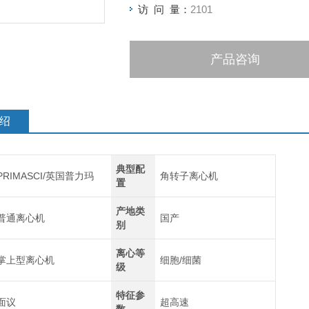
访 问 量：
2101
产品咨询
绍
典型配
PRIMASCI/英国普力玛
角转子离心机
置
产地类
普通离心机
国产
别
离心等
掌上型离心机
细胞/细菌
级
特征参
面议
超高速