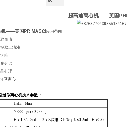
数
超高速离心机——英国PRI
机——英国PRIMASCI
应用范围：
提取血清
品提取上清液
速沉降
细胞分离
样品处理
验分区离心
型迷你离心机技术参数：
Palm Mini
7,000 rpm / 2,300 g
6 x 1.5/2.0ml ； 2 x 8联排PCR管；6 x0.2ml；6 x0.5ml