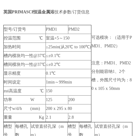
英国PRIMASCI恒温金属浴
技术参数/订货信息
型号/订货号
PMD1
PMD2
可选模块：（适用于P
控温范围 ℃
室温+5～150
MD1、PMD2）
加热时间
≤25min(从20℃ to 100℃)
槽内模块均一性@37℃
≤±0.1℃
注意：PMD1、PMD2
槽间模块均一性@37℃
≤±0.2℃
分别能容纳1、2个
显示精度
0.1℃
槽，外围尺寸均为：8
时间设定
1min～999min
0 x 105 x 50mm
zui高温度 ℃
150
功率 W
125
200
尺寸w/d/h (mm)
200 x 295 x 80
重量 Kg
2.1
2.8
槽型
每槽孔
试管直径孔深（m
槽型
每槽孔
试管直径孔深（m
号
数
m）
号
数
m）