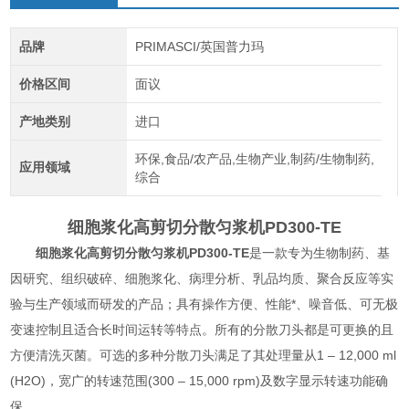
品牌
PRIMASCI/英国普力玛
价格区间
面议
产地类别
进口
环保,食品/农产品,生物产业,制药/生物制药,
应用领域
综合
细胞浆化高剪切分散匀浆机
PD300-TE
细胞浆化高剪切分散匀浆机
PD300-TE
是一款专为生物制药、基
因研究、组织破碎、细胞浆化、病理分析、乳品均质、聚合反应等实
验与生产领域而研发的产品；具有操作方便、性能*、噪音低、可无极
变速控制且适合长时间运转等特点。所有的分散刀头都是可更换的且
方便清洗灭菌。可选的多种分散刀头满足了其处理量从1 – 12,000 ml
(H2O)，宽广的转速范围(300 – 15,000 rpm)及数字显示转速功能确
保。