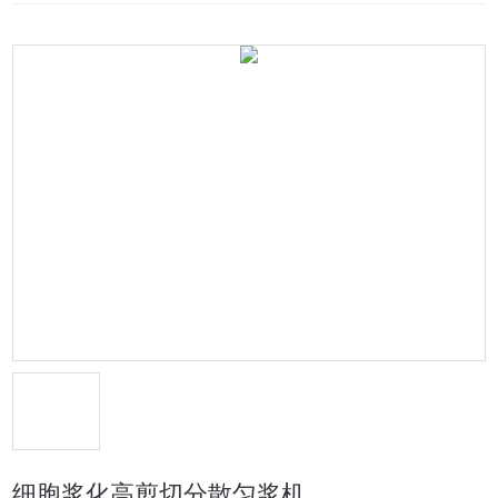
细胞浆化高剪切分散匀浆机